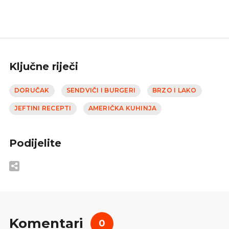
Ključne riječi
DORUČAK
SENDVIČI I BURGERI
BRZO I LAKO
JEFTINI RECEPTI
AMERIČKA KUHINJA
Podijelite
Komentari
0