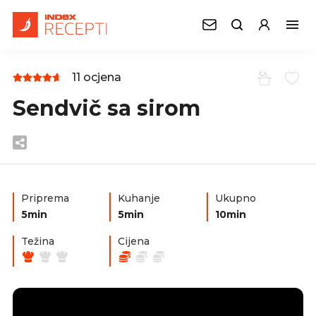
11 ocjena
Sendvič sa sirom
Priprema
Kuhanje
Ukupno
5min
5min
10min
Težina
Cijena