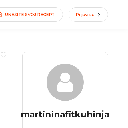
Prijavi se
UNESITE
SVOJ
RECEPT
martininafitkuhinja