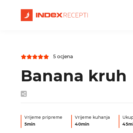
5 ocjena
Banana kruh
Vrijeme pripreme
Vrijeme kuhanja
Ukup
5min
40min
45m