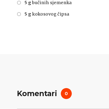
5 g
bučinih sjemenka
5 g
kokosovog čipsa
Komentari
0