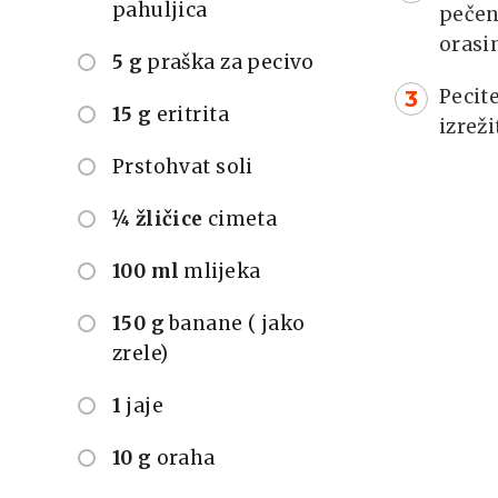
pahuljica
pečen
orasi
5 g
praška za pecivo
Pecit
15 g
eritrita
izreži
Prstohvat soli
¼ žličice
cimeta
100 ml
mlijeka
150 g
banane ( jako
zrele)
1
jaje
10 g
oraha