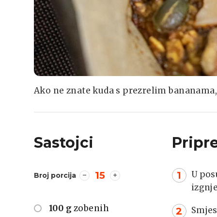
Ako ne znate kuda s prezrelim bananama, 
Sastojci
Pripr
U pos
15
Broj porcija
izgnj
100 g
zobenih
Smjesu