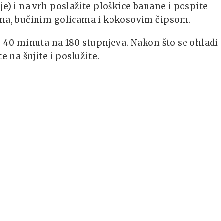
je) i na vrh poslažite ploškice banane i pospite
ma, bučinim golicama i kokosovim čipsom.
e 40 minuta na 180 stupnjeva. Nakon što se ohladi
te na šnjite i poslužite.