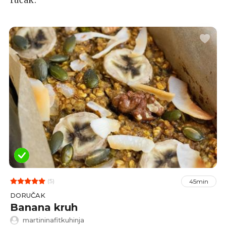
(5)
45min
DORUČAK
Banana kruh
martininafitkuhinja