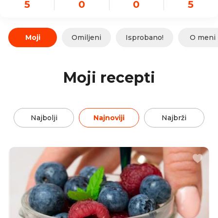
5
0
0
5
Moji
Omiljeni
Isprobano!
O meni
Moji recepti
Najbolji
Najnoviji
Najbrži