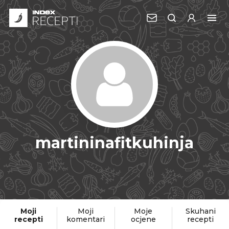
martininafitkuhinja
Moji
Moji
Moje
Skuhani
recepti
komentari
ocjene
recepti