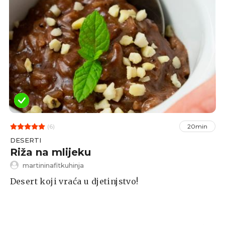
(6)
20min
DESERTI
Riža na mlijeku
martininafitkuhinja
Desert koji vraća u djetinjstvo!