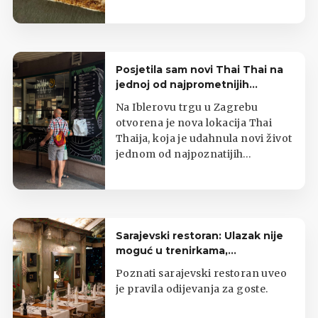
Posjetila sam novi Thai Thai na
jednoj od najprometnijih
zagrebačkih lokacija
Na Iblerovu trgu u Zagrebu
otvorena je nova lokacija Thai
Thaija, koja je udahnula novi život
jednom od najpoznatijih
zagrebačkih kioska s tajlandskom
hranom.
Sarajevski restoran: Ulazak nije
moguć u trenirkama,
potkošuljama i japankama
Poznati sarajevski restoran uveo
je pravila odijevanja za goste.