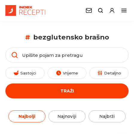
#
bezglutensko brašno
Sastojci
Vrijeme
Detaljno
TRAŽI
Najbolji
Najnoviji
Najbrži