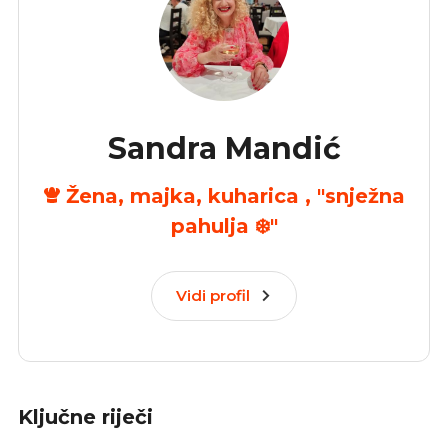
Sandra Mandić
Žena, majka, kuharica , "snježna
pahulja ❄️"
Vidi profil
Ključne riječi