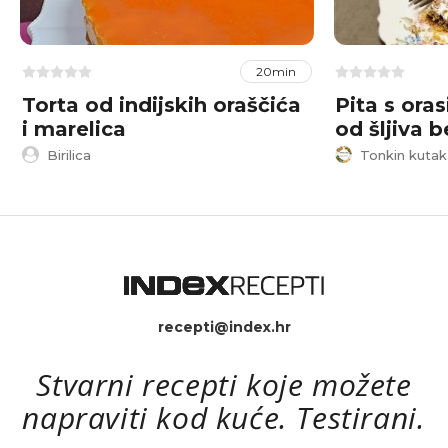
20min
Torta od indijskih oraščića
Pita s or
i marelica
od šljiva 
Birilica
Tonkin kutak
recepti@index.hr
Stvarni recepti koje možete
napraviti kod kuće. Testirani.