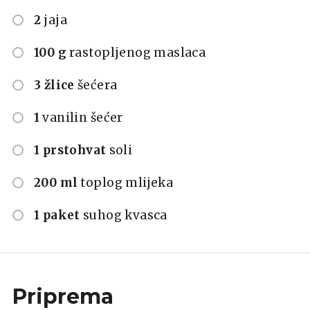
2
jaja
100 g
rastopljenog maslaca
3 žlice
šećera
1
vanilin šećer
1 prstohvat
soli
200 ml
toplog mlijeka
1 paket
suhog kvasca
Priprema