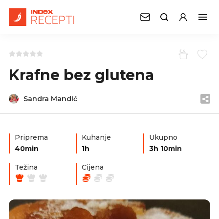
Krafne bez glutena
Sandra Mandić
Priprema
Kuhanje
Ukupno
40min
1h
3h 10min
Težina
Cijena