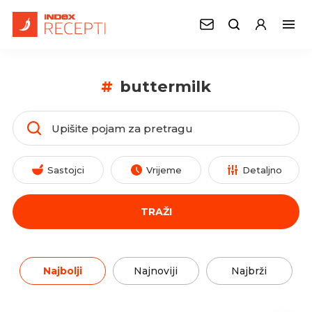
#
buttermilk
Sastojci
Vrijeme
Detaljno
TRAŽI
Najbolji
Najnoviji
Najbrži