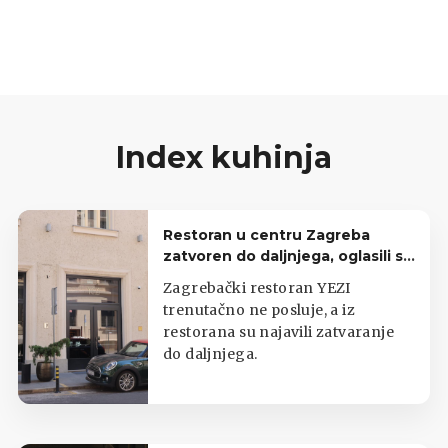
koje čine maslac i mlaćenicu koju također
možete koristiti u raznim receptima. Vrhnje se u
pravilu razdvaja na 50% maslaca i 50%
mlaćenice. Tako je jednostavno!
Index kuhinja
Restoran u centru Zagreba
zatvoren do daljnjega, oglasili se
iz lokala
Zagrebački restoran YEZI
trenutačno ne posluje, a iz
restorana su najavili zatvaranje
do daljnjega.