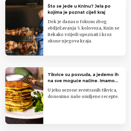
Što se jede u Kninu? Jela po
kojima je poznat cijeli kraj
Dok je danas u fokusu zbog
obilježavanja 5. kolovoza, Knin se
itekako vrijedi upoznati i kroz
okuse njegova kraja.
Tikvice su posvuda, a jedemo ih
na sve moguće načine. Imamo
top listu
U jeku sezone svestranih tikvica,
donosimo naše omiljene recepte.