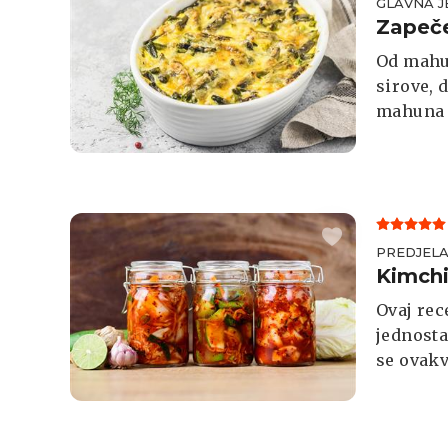
GLAVNA J
Zapeč
Od mahun
sirove, 
mahuna 
PREDJEL
Kimch
Ovaj rec
jednosta
se ovakv
kimchi, 
želite".