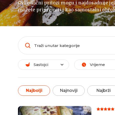
Ovi odlični prilozi mogu i najdosadnije jel
možete pripremiti i kao samostalni obrok
Sastojci
Vrijeme
Najbolji
Najnoviji
Najbrži