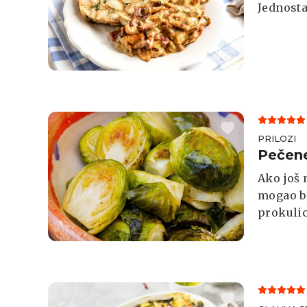
Jednosta
PRILOZI
Pečene
Ako još 
mogao bi
prokulic