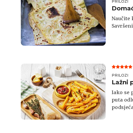
PRILOZI
Domaći
Naučite 
Savršeni
PRILOZI
Lažni 
Iako se 
puta odl
podsjeća
o zdravo