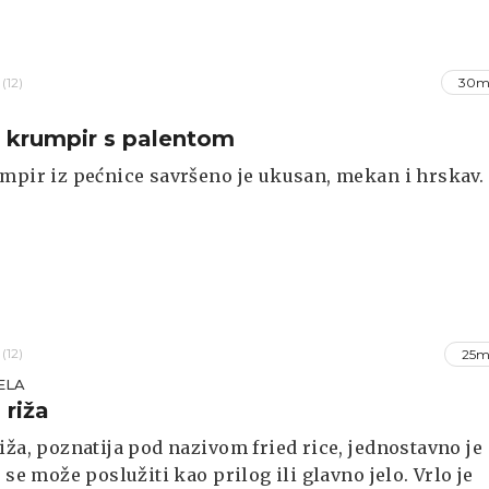
(12)
30m
 krumpir s palentom
mpir iz pećnice savršeno je ukusan, mekan i hrskav.
(12)
25m
ELA
 riža
iža, poznatija pod nazivom fried rice, jednostavno je
e se može poslužiti kao prilog ili glavno jelo. Vrlo je