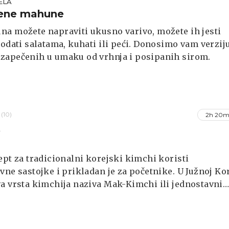
ELA
ene mahune
a možete napraviti ukusno varivo, možete ih jesti
dodati salatama, kuhati ili peći. Donosimo vam verzij
zapečenih u umaku od vrhnja i posipanih sirom.
(10)
2h 20m
A
i
ept za tradicionalni korejski kimchi koristi
vne sastojke i prikladan je za početnike. U Južnoj Kor
a vrsta kimchija naziva Mak-Kimchi ili jednostavni
a riječ mak ovdje zapravo znači "što god" ili "kako g