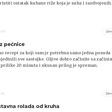
ristiti ostatak kuhane riže koja je suha i razdvojenih
o bi se lakše pržila.
(12)
25m
A
iz pećnice
o recept za koji vam je potrebna samo jedna posuda
sjedinili sve sastojke. Gljive dobro začinite sa začini
tprilike 20 minuta i ukusan prilog je spreman.
(11)
35m
tavna rolada od kruha