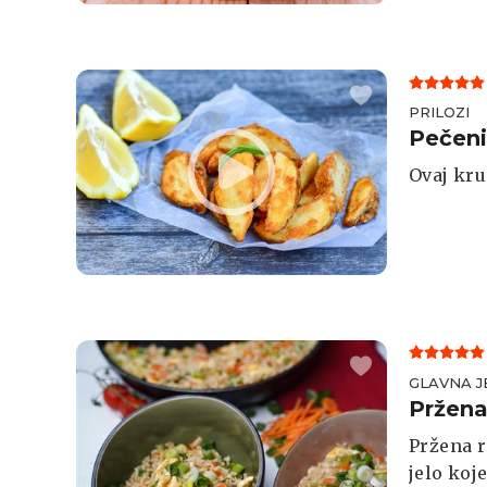
PRILOZI
Pečeni
Ovaj kru
GLAVNA J
Pržena
Pržena r
jelo koj