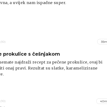
vna, a uvijek nam ispadne super.
(10)
35m
 prokulice s češnjakom
nemate najdraži recept za pečene prokulice, ovaj bi
ti onaj pravi. Rezultat su slatke, karamelizirane
e.
(10)
40m