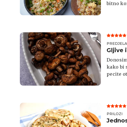
bitno ko
zrna kak
PREDJEL
Gljive 
Donosim
kako bi 
pecite o
PRILOZI
Jednos