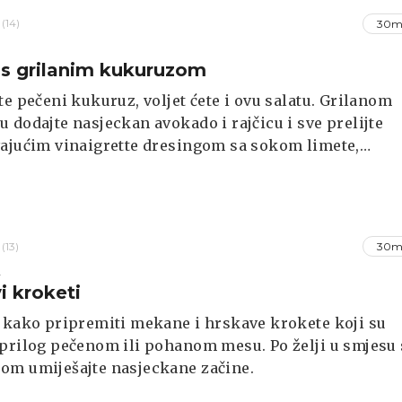
(14)
30m
 s grilanim kukuruzom
te pečeni kukuruz, voljet ćete i ovu salatu. Grilanom
 dodajte nasjeckan avokado i rajčicu i sve prelijte
ajućim vinaigrette dresingom sa sokom limete,
im uljem i začinima. Salatu dobro ohladite i posluži
li povrće s roštilja.
(13)
30m
A
i kroketi
 kako pripremiti mekane i hrskave krokete koji su
prilog pečenom ili pohanom mesu. Po želji u smjesu 
om umiješajte nasjeckane začine.