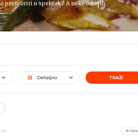
o pretvoriti u spektakl! A neke od njih
.
Detaljno
TRAŽI
(16)
1h 10m