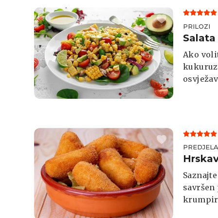
PRILOZI
Salata
Ako voli
kukuruzu
osvježav
maslinov
uz meso i
PREDJEL
Hrskav
Saznajte
savršen 
krumpir