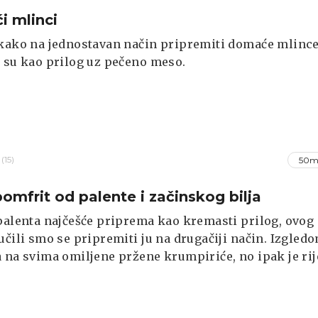
 mlinci
kako na jednostavan način pripremiti domaće mlince
 su kao prilog uz pečeno meso.
(15)
50m
pomfrit od palente i začinskog bilja
palenta najčešće priprema kao kremasti prilog, ovog
učili smo se pripremiti ju na drugačiji način. Izgled
 na svima omiljene pržene krumpiriće, no ipak je rij
j i ukusnoj grickalici.