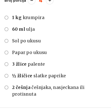
4
Broj porcija
1 kg
krumpira
60 ml
ulja
Sol po ukusu
Papar po ukusu
3 žlice
palente
½ žličice
slatke paprike
2 češnja
češnjaka, nasjeckana ili
protisnuta