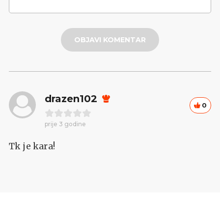
OBJAVI KOMENTAR
drazen102
0
prije 3 godine
Tk je kara!