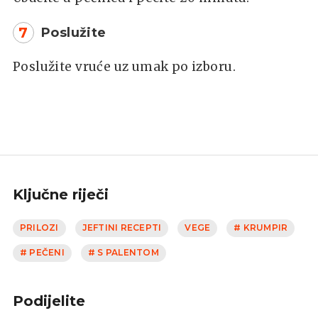
7
Poslužite
Poslužite vruće uz umak po izboru.
Ključne riječi
PRILOZI
JEFTINI RECEPTI
VEGE
# KRUMPIR
# PEČENI
# S PALENTOM
Podijelite