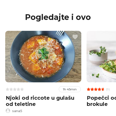
Pogledajte i ovo
(9)
1h 45min
Njoki od riccote u gulašu
Popečci od
od teletine
brokule
sana5