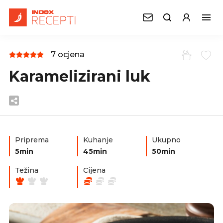
7 ocjena
Karamelizirani luk
Priprema
Kuhanje
Ukupno
5min
45min
50min
Težina
Cijena