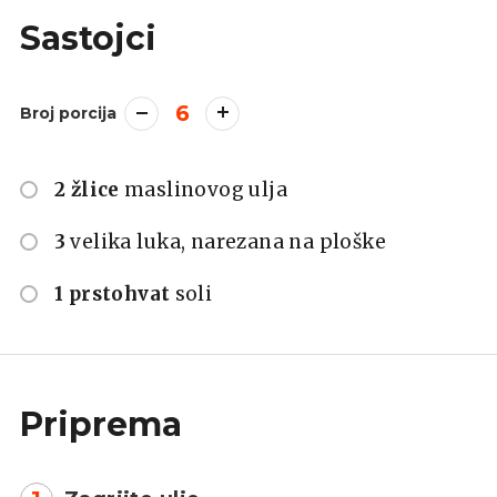
Sastojci
6
Broj porcija
2 žlice
maslinovog ulja
3
velika luka, narezana na ploške
1 prstohvat
soli
Priprema