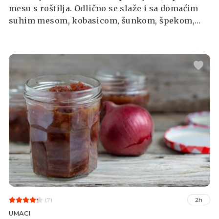
mesu s roštilja. Odlično se slaže i sa domaćim
suhim mesom, kobasicom, šunkom, špekom,
kulenom i sekom, pa nećete pogriješiti
poslužite li je uz mezu. Priprema je jednostavna
i brza, a potrebno je samo par sastojaka.
(7)
2h
UMACI