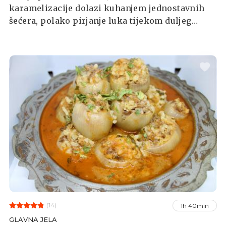
karamelizacije dolazi kuhanjem jednostavnih
šećera, polako pirjanje luka tijekom duljeg
vremenskog razdoblja, rezultira
karameliziranjem prirodnih šećera koji se u
njemu nalaze. Odlično pristaje uz bilo koje
meso, a može se koristiti i kao dodatak
umacima, juhama, varivima, sendvičima i
jednostavnim jelima s tjesteninom.
(14)
1h 40min
GLAVNA JELA