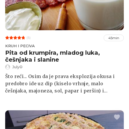
(5)
45min
KRUH I PECIVA
Pita od krumpira, mladog luka,
češnjaka i slanine
July☮
Što reći... Osim da je prava eksplozija okusa i
predobro ide uz dip (kiselo vrhnje, malo
češnjaka, majoneza, sol, papar i peršin) i
domaću kobasicu.