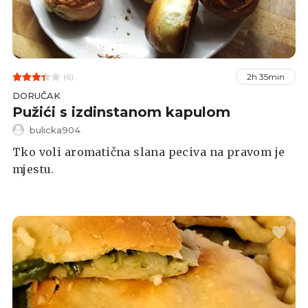
(6)
2h 35min
DORUČAK
Pužići s izdinstanom kapulom
bulicka904
Tko voli aromatična slana peciva na pravom je
mjestu.