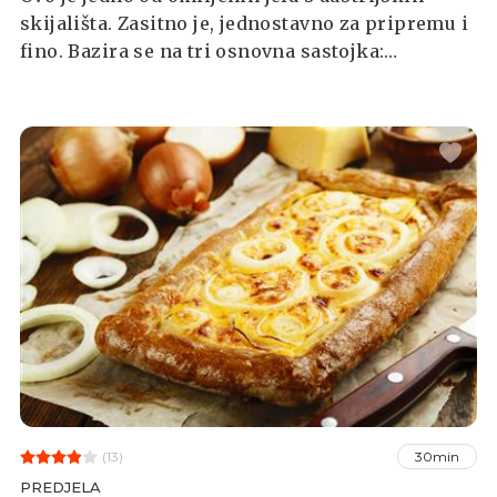
skijališta. Zasitno je, jednostavno za pripremu i
fino. Bazira se na tri osnovna sastojka:
krumpiru, luku i slanini, a začini poput
mljevene paprike i kima daju mu dodatni okus.
Za najbolju teksturu preporučamo koristiti
voštani krumpir.
(13)
30min
PREDJELA