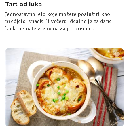
Tart od luka
Jednostavno jelo koje možete poslužiti kao
predjelo, snack ili večeru idealno je za dane
kada nemate vremena za pripremu
kompliciranih jela. Naš je recept klasičan, a vi
po želji dodajte pršut, pancetu ili dodatke po
želji.