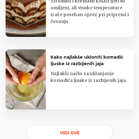
Tiramisu i kremasti kolači ljeti su
omiljeni, ali visoke temperature
traže poseban oprez pri pripremi i
čuvanju.
Kako najlakše ukloniti komadić
ljuske iz razbijenih jaja
Najlakši način za uklanjanje
komadića ljuske iz razbijenih jaja.
VIDI SVE