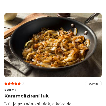
uz gotovo svako mesno jelo. Priprema je
jednostavna - samo se morate malo potruditi
oko sjeckanja i začiniti je kako treba. Također
pazite da salata ima dovoljno sira i da ju
prekriva, kao i na to da je povrće koje koristite
svježe. Na kraju ju dobro ohladite i poslužite.
(7)
50min
PRILOZI
Karamelizirani luk
Luk je prirodno sladak, a kako do