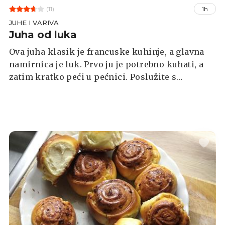
(11)
1h
JUHE I VARIVA
Juha od luka
Ova juha klasik je francuske kuhinje, a glavna
namirnica je luk. Prvo ju je potrebno kuhati, a
zatim kratko peći u pećnici. Poslužite s
hrskavim bagetom kojeg ste posipali sa sirom i
zapekli.