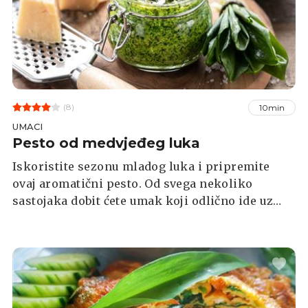
(8)
10min
UMACI
Pesto od medvjeđeg luka
Iskoristite sezonu mladog luka i pripremite
ovaj aromatični pesto. Od svega nekoliko
sastojaka dobit ćete umak koji odlično ide uz
meso, ribu, običnu salatu s rajčicama, prepečeni
kruh ili tjesteninu.