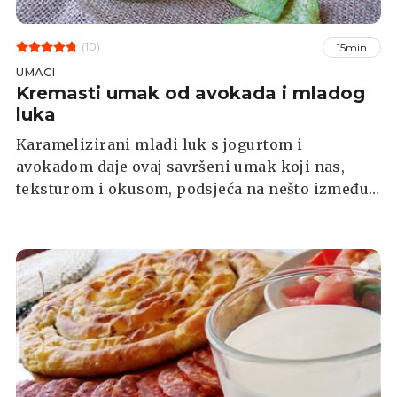
(10)
15min
UMACI
Kremasti umak od avokada i mladog
luka
Karamelizirani mladi luk s jogurtom i
avokadom daje ovaj savršeni umak koji nas,
teksturom i okusom, podsjeća na nešto između
guacamolea i umaka od luka.