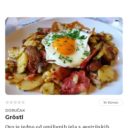
1h 10min
DORUČAK
Gröstl
Ovo je jedno od omiljenih jela s austrijskih