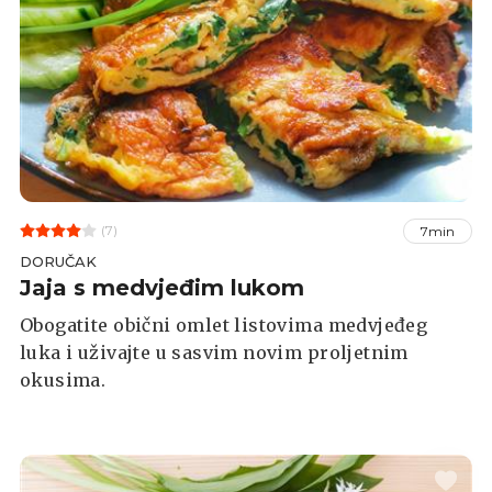
(7)
7min
DORUČAK
Jaja s medvjeđim lukom
Obogatite obični omlet listovima medvjeđeg
luka i uživajte u sasvim novim proljetnim
okusima.