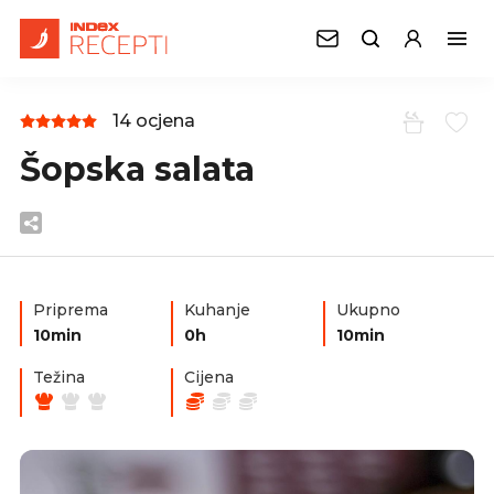
14 ocjena
Šopska salata
Priprema
Kuhanje
Ukupno
10min
0h
10min
Težina
Cijena