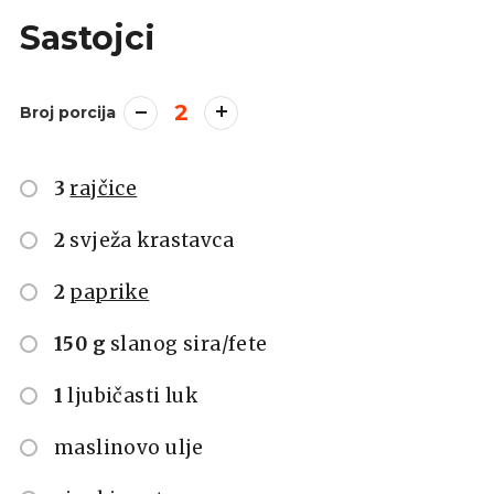
Sastojci
2
Broj porcija
3
rajčice
2
svježa krastavca
2
paprike
150 g
slanog sira/fete
1
ljubičasti luk
maslinovo ulje