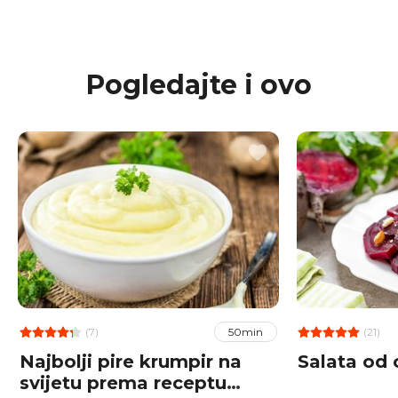
Pogledajte i ovo
(7)
(21)
50min
Najbolji pire krumpir na
Salata od 
svijetu prema receptu