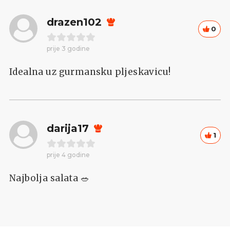
drazen102
0
prije 3 godine
Idealna uz gurmansku pljeskavicu!
darija17
1
prije 4 godine
Najbolja salata 🥗