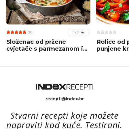
(10)
1h 5min
Složenac od pržene
Rolice od 
cvjetače s parmezanom i
punjene k
umakom od rajčica
nadjevom
recepti@index.hr
Stvarni recepti koje možete
napraviti kod kuće. Testirani.