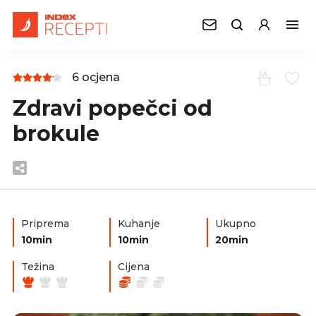
6 ocjena
Zdravi popečci od
brokule
Priprema
Kuhanje
Ukupno
10min
10min
20min
Težina
Cijena