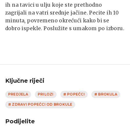
ih na tavici u ulju koje ste prethodno
zagrijali na vatri srednje jačine. Pecite ih 10
minuta, povremeno okrećući kako bi se
dobro ispekle. Poslužite s umakom po izboru.
Ključne riječi
PREDJELA
PRILOZI
# POPEČCI
# BROKULA
# ZDRAVI POPEČCI OD BROKULE
Podijelite