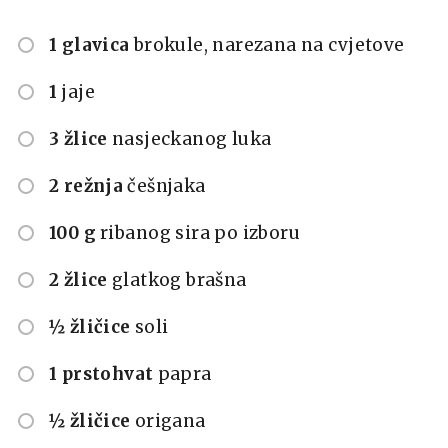
1 glavica
brokule, narezana na cvjetove
1
jaje
3 žlice
nasjeckanog luka
2 režnja
češnjaka
100 g
ribanog sira po izboru
2 žlice
glatkog brašna
½ žličice
soli
1 prstohvat
papra
½ žličice
origana