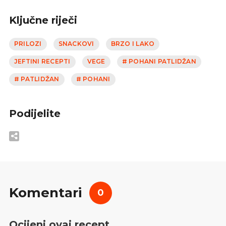
Ključne riječi
PRILOZI
SNACKOVI
BRZO I LAKO
JEFTINI RECEPTI
VEGE
# POHANI PATLIDŽAN
# PATLIDŽAN
# POHANI
Podijelite
Komentari
0
Ocijeni ovaj recept