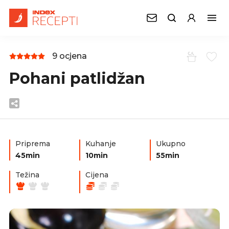
9 ocjena
Pohani patlidžan
Priprema
Kuhanje
Ukupno
45min
10min
55min
Težina
Cijena