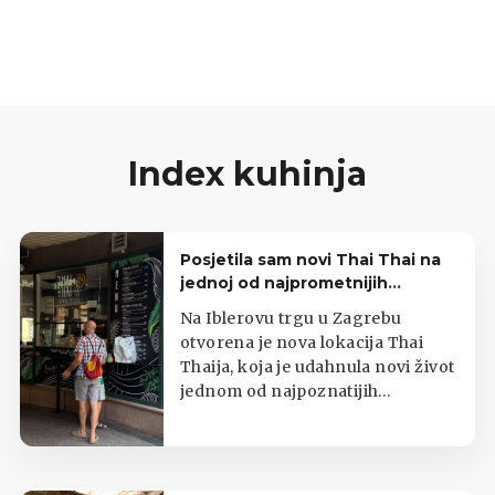
zatim se pune kremastim sirom, uz dodatak
začinskog bilja poput peršina ili bosiljka. Potom
se pohaju i prže u vrućem ulju dok ne poprime
zlatnu boju, a iznutra ostanu sočni i mirisni.
Index kuhinja
Posjetila sam novi Thai Thai na
jednoj od najprometnijih
zagrebačkih lokacija
Na Iblerovu trgu u Zagrebu
otvorena je nova lokacija Thai
Thaija, koja je udahnula novi život
jednom od najpoznatijih
zagrebačkih kioska s tajlandskom
hranom.