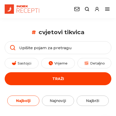
#
cvjetovi tikvica
Sastojci
Vrijeme
Detaljno
TRAŽI
Najbolji
Najnoviji
Najbrži