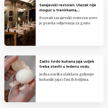
Sarajevski restoran: Ulazak nije
moguć u trenirkama,
potkošuljama i japankama
Poznati sarajevski restoran uveo
je pravila odijevanja za goste.
Zašto tvrdo kuhana jaja uvijek
treba staviti u ledenu vodu
Jedna navika olakšava guljenje
kuhanih jaja i čini ih boljima.