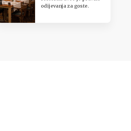
odijevanja za goste.
japankama