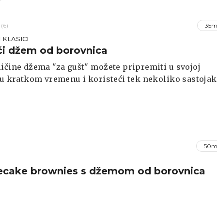
(6)
35m
 KLASICI
i džem od borovnica
ičine džema "za gušt" možete pripremiti u svojoj
 u kratkom vremenu i koristeći tek nekoliko sastojak
50m
ecake brownies s džemom od borovnica