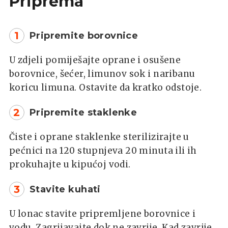
Priprema
1
Pripremite borovnice
U zdjeli pomiješajte oprane i osušene
borovnice, šećer, limunov sok i naribanu
koricu limuna. Ostavite da kratko odstoje.
2
Pripremite staklenke
Čiste i oprane staklenke sterilizirajte u
pećnici na 120 stupnjeva 20 minuta ili ih
prokuhajte u kipućoj vodi.
3
Stavite kuhati
U lonac stavite pripremljene borovnice i
vodu. Zagrijavajte dok ne zavrije. Kad zavrije,