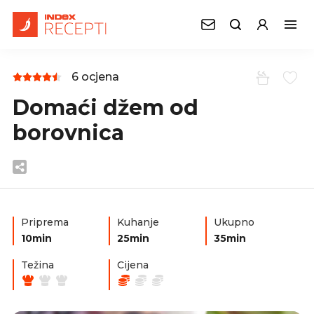
6 ocjena
Domaći džem od
borovnica
Priprema
Kuhanje
Ukupno
10min
25min
35min
Težina
Cijena