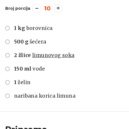
10
Broj porcija
1 kg
borovnica
500 g
šećera
2 žlice
limunovog soka
150 ml
vode
1
želin
naribana korica limuna