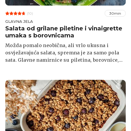
(10)
30min
GLAVNA JELA
Salata od grilane piletine i vinaigrette
umaka s borovnicama
Možda pomalo neobična, ali vrlo ukusna i
osvježavajuća salata, spremna je za samo pola
sata. Glavne namirnice su piletina, borovnice,
mandarine i kozji sir, te dresing od balzamičnog
octa, javorovog sirupa i džema od borovnice.