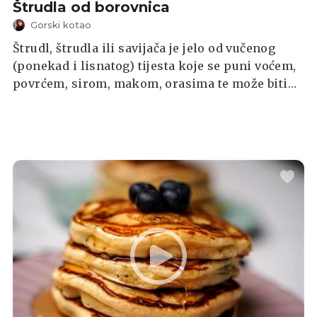
Štrudla od borovnica
Gorski kotao
Štrudl, štrudla ili savijača je jelo od vučenog
(ponekad i lisnatog) tijesta koje se puni voćem,
povrćem, sirom, makom, orasima te može biti
slano ili slatko. Štrudla od borovnica se
priprema od vučenog tijesta odnosno tankih
kora nadjevenih slasnim, sitnim, tamno
ljubičastim plodovima borovnice. Kada u
Gorskom kotaru poželite pojesti tipičan
goranski desert, svi će vam preporučiti upravo
štrudlu od borovnica. Još ako su to divlje,
šumske borovnice, osjetit ćete pravi miris i
okus ovog našeg zelenog srca pa ako
posjećujete Gorski kotar, ne idite kući dok ne
kušate ovu štrudlu. U ponudi je mnogih
goranskih restorana, a na vama je da odlučite
gdje je najukusnija.