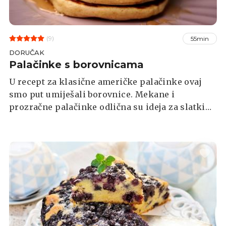
(9)
55min
DORUČAK
Palačinke s borovnicama
U recept za klasične američke palačinke ovaj
smo put umiješali borovnice. Mekane i
prozračne palačinke odlična su ideja za slatki
doručak, a poslužiti ih možete sa šlagom,
drugim voćem, medom ili javorovim sirupom.