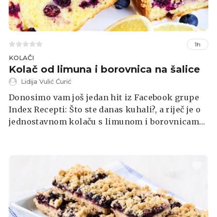
1h
KOLAČI
Kolač od limuna i borovnica na šalice
Lidija Vulić Ćurić
Donosimo vam još jedan hit iz Facebook grupe
Index Recepti: Što ste danas kuhali?, a riječ je o
jednostavnom kolaču s limunom i borovnicama
na šalice naše čitateljice Lidije Vulić-Ćurić, čije
recepte već provjereno svi volite.