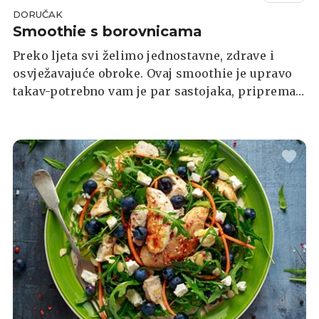
DORUČAK
Smoothie s borovnicama
Preko ljeta svi želimo jednostavne, zdrave i
osvježavajuće obroke. Ovaj smoothie je upravo
takav-potrebno vam je par sastojaka, priprema
je gotova za 5 minuta, a držat će vas sitim
satima.