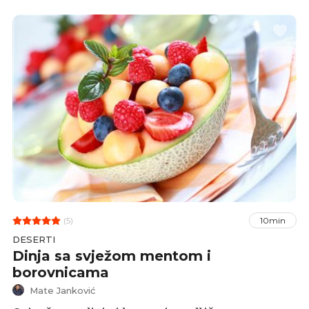
dobro ispasti, ovaj je recept savršen za vas. Bez
pečenja, jednostavan za izradu, a s njim ćete
postići wow efekt kao da ste vrsni slastičar/ka,
neovisno o prigodi za koju ga radite. Pa
krenimo...
(5)
10min
DESERTI
Dinja sa svježom mentom i
borovnicama
Mate Janković