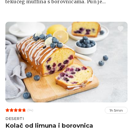
tekućeg muffina s borovnicama. Pun je
prirodnih biljnih proteina, a ukupna količina
proteina u pripremljenom smoothieju iznosi
otprilike 50 grama.
(14)
1h 5min
DESERTI
Kolač od limuna i borovnica