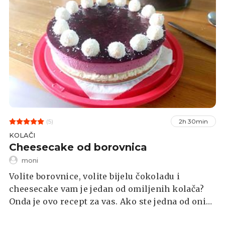
(5)
2h 30min
KOLAČI
Cheesecake od borovnica
moni
Volite borovnice, volite bijelu čokoladu i
cheesecake vam je jedan od omiljenih kolača?
Onda je ovo recept za vas. Ako ste jedna od onih
osoba koja ne želi brinuti o tome hoće li biskvit