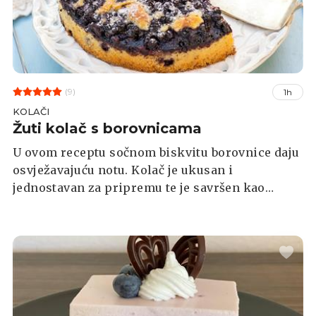
(9)
1h
KOLAČI
Žuti kolač s borovnicama
U ovom receptu sočnom biskvitu borovnice daju
osvježavajuću notu. Kolač je ukusan i
jednostavan za pripremu te je savršen kao
desert ili poslastica uz kavu ili čaj.