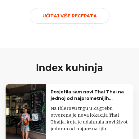
UČITAJ VIŠE RECEPATA
Index kuhinja
Posjetila sam novi Thai Thai na
jednoj od najprometnijih
zagrebačkih lokacija
Na Iblerovu trgu u Zagrebu
otvorena je nova lokacija Thai
Thaija, koja je udahnula novi život
jednom od najpoznatijih
zagrebačkih kioska s tajlandskom