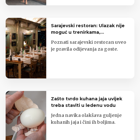
hranom.
Sarajevski restoran: Ulazak nije
moguć u trenirkama,
potkošuljama i japankama
Poznati sarajevski restoran uveo
je pravila odijevanja za goste.
Zašto tvrdo kuhana jaja uvijek
treba staviti u ledenu vodu
Jedna navika olakšava guljenje
kuhanih jaja i čini ih boljima.