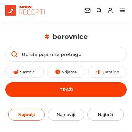
#
borovnice
Sastojci
Vrijeme
Detaljno
TRAŽI
Najbolji
Najnoviji
Najbrži