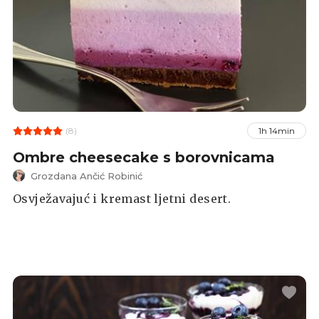
(8)
1h 14min
Ombre cheesecake s borovnicama
Grozdana Ančić Robinić
Osvježavajuć i kremast ljetni desert.