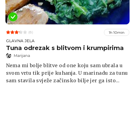
(8)
1h 10min
GLAVNA JELA
Tuna odrezak s blitvom i krumpirima
Marijana
Nema mi bolje blitve od one koju sam ubrala u
svom vrtu tik prije kuhanja. U marinadu za tunu
sam stavila svježe začinsko bilje jer ga isto
imam u vrtu, ali naravno da i sušeno isto može.