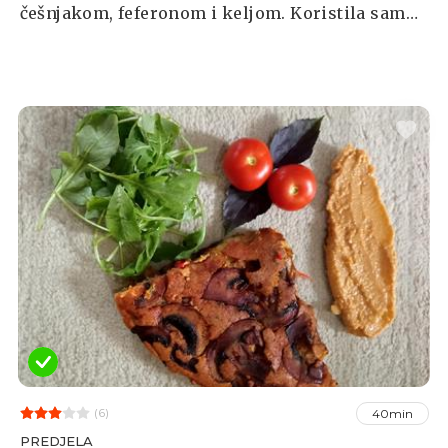
češnjakom, feferonom i keljom. Koristila sam
lisnati kelj, vidi se na slici.
(6)
40min
PREDJELA