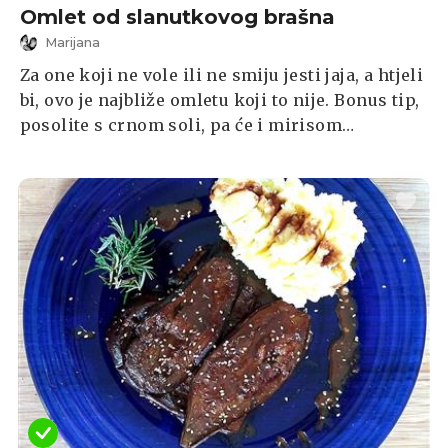
Omlet od slanutkovog brašna
Marijana
Za one koji ne vole ili ne smiju jesti jaja, a htjeli
bi, ovo je najbliže omletu koji to nije. Bonus tip,
posolite s crnom soli, pa će i mirisom
podsjećati na jaja. Svježe bilje sam ubrala u
svom vrtu, ako nemate pri ruci, poslužit će i
sušeno. Pojeli smo omlet s rikolom, rajčicom i
humusom, da s još malo slanutka 😅 Recept za
humus je na mom profilu.