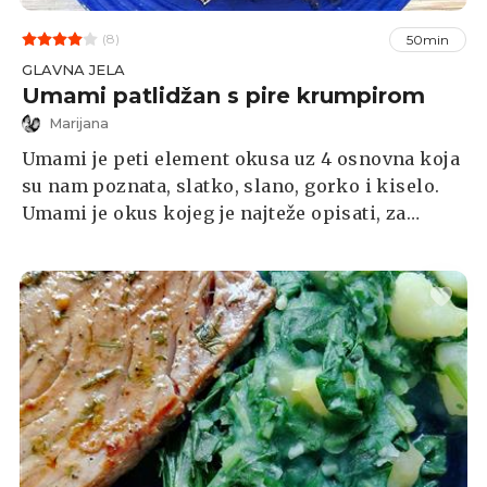
(8)
50min
GLAVNA JELA
Umami patlidžan s pire krumpirom
Marijana
Umami je peti element okusa uz 4 osnovna koja
su nam poznata, slatko, slano, gorko i kiselo.
Umami je okus kojeg je najteže opisati, za
ljubitelje dobrog jela to je onaj osjećaj okusne
potpunosti i užitka pri jelu; zaokružena cjelina
uravnoteženih okusa koji pružaju puno više od
pojedinačnih sastojka.