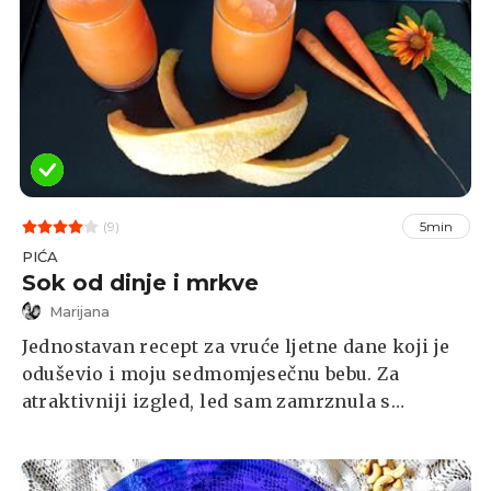
(9)
5min
PIĆA
Sok od dinje i mrkve
Marijana
Jednostavan recept za vruće ljetne dane koji je
oduševio i moju sedmomjesečnu bebu. Za
atraktivniji izgled, led sam zamrznula s
komadićima mrkve.