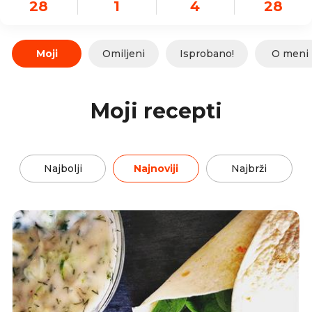
28
1
4
28
Moji
Omiljeni
Isprobano!
O meni
Moji recepti
Najbolji
Najnoviji
Najbrži