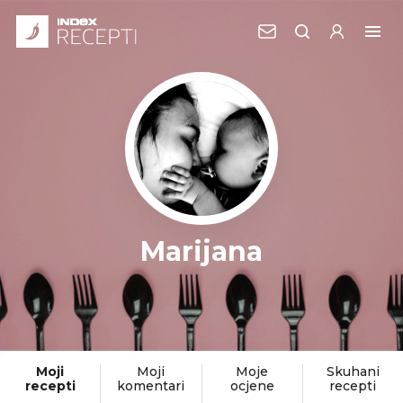
Marijana
Moji
Moji
Moje
Skuhani
recepti
komentari
ocjene
recepti