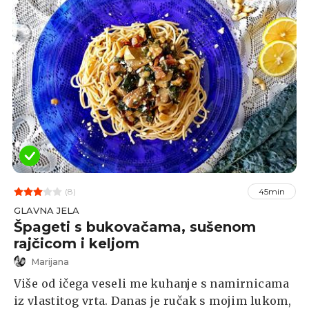
(8)
45min
GLAVNA JELA
Špageti s bukovačama, sušenom
rajčicom i keljom
Marijana
Više od ičega veseli me kuhanje s namirnicama
iz vlastitog vrta. Danas je ručak s mojim lukom,