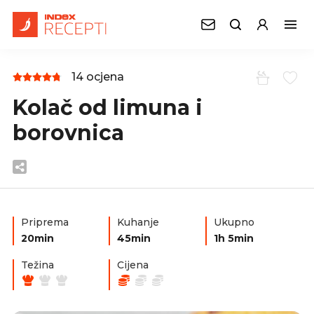
14 ocjena
Kolač od limuna i
borovnica
Priprema
Kuhanje
Ukupno
20min
45min
1h 5min
Težina
Cijena