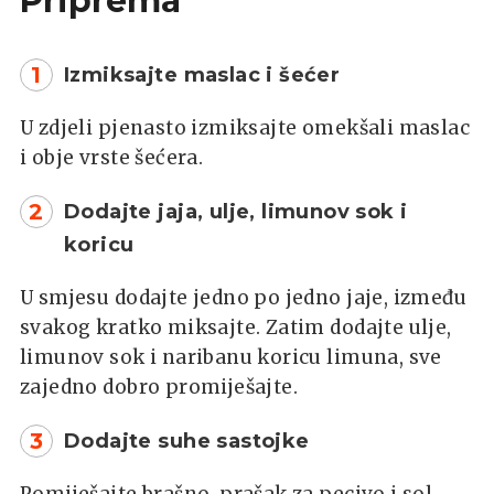
Priprema
1
Izmiksajte maslac i šećer
U zdjeli pjenasto izmiksajte omekšali maslac
i obje vrste šećera.
2
Dodajte jaja, ulje, limunov sok i
koricu
U smjesu dodajte jedno po jedno jaje, između
svakog kratko miksajte. Zatim dodajte ulje,
limunov sok i naribanu koricu limuna, sve
zajedno dobro promiješajte.
3
Dodajte suhe sastojke
Pomiješajte brašno, prašak za pecivo i sol,