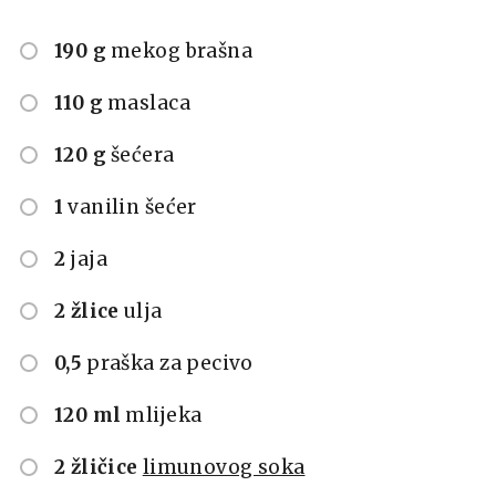
190 g
mekog brašna
110 g
maslaca
120 g
šećera
1
vanilin šećer
2
jaja
2 žlice
ulja
0,5
praška za pecivo
120 ml
mlijeka
2 žličice
limunovog soka