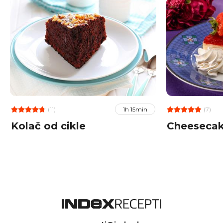
(11)
(7)
1h 15min
Kolač od cikle
Cheesecak