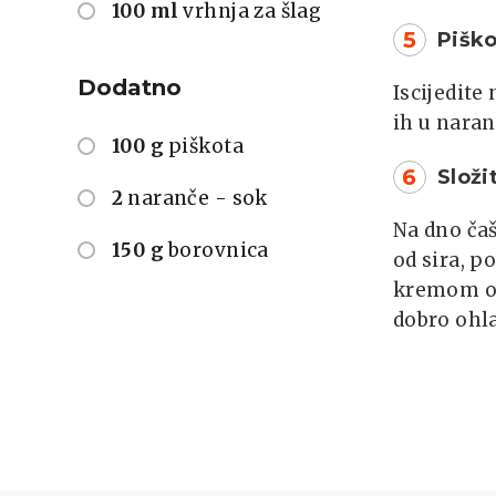
100 ml
vrhnja za šlag
5
Piško
Dodatno
Iscijedite
ih u naran
100 g
piškota
6
Složi
2
naranče - sok
Na dno ča
150 g
borovnica
od sira, p
kremom od
dobro ohla