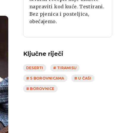
napraviti kod kuće. Testirani.
Bez pjenica i posteljica,
obećajemo.
Ključne riječi
DESERTI
# TIRAMISU
# S BOROVNICAMA
# U ČAŠI
# BOROVNICE