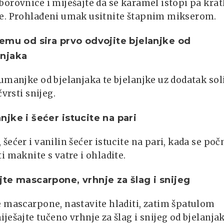
orovnice i miješajte da se karamel istopi pa kra
e. Prohlađeni umak usitnite štapnim mikserom.
emu od sira prvo odvojite bjelanjke od
njaka
umanjke od bjelanjaka te bjelanjke uz dodatak sol
čvrsti snijeg.
jke i šećer istucite na pari
šećer i vanilin šećer istucite na pari, kada se poč
i maknite s vatre i ohladite.
te mascarpone, vrhnje za šlag i snijeg
e mascarpone, nastavite hladiti, zatim špatulom
ješajte tučeno vrhnje za šlag i snijeg od bjelanjak