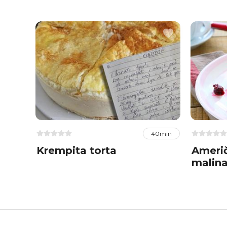
40min
Krempita torta
Američ
malina
Petre 