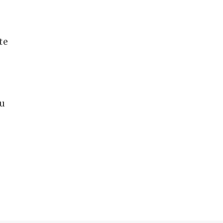
te
mu