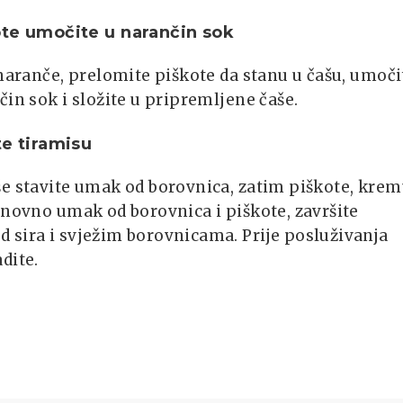
te umočite u narančin sok
 naranče, prelomite piškote da stanu u čašu, umoči
čin sok i složite u pripremljene čaše.
te tiramisu
še stavite umak od borovnica, zatim piškote, kre
onovno umak od borovnica i piškote, završite
 sira i svježim borovnicama. Prije posluživanja
dite.