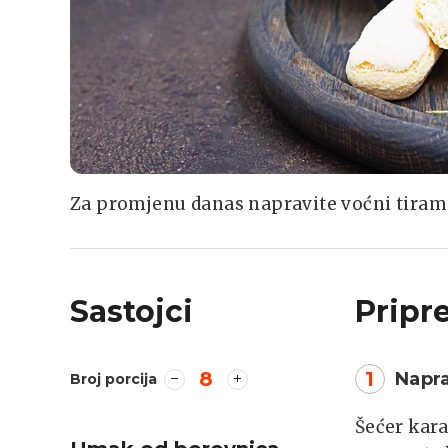
Za promjenu danas napravite voćni tiram
Sastojci
Pripr
8
1
Napr
Broj porcija
Šećer kara