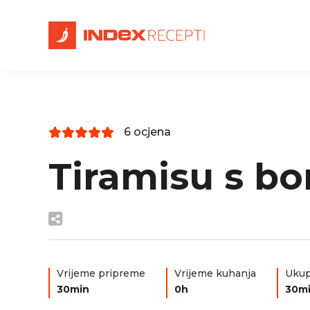
6 ocjena
Tiramisu s b
Vrijeme pripreme
Vrijeme kuhanja
Ukup
30min
0h
30m