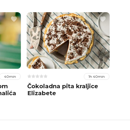
40min
1h 40min
jom
Čokoladna pita kraljice
Prhk
alića
Elizabete
od 