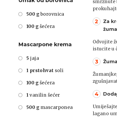
Umak od borovnica
smrznute b
prokuhajt
500 g
borovnica
2
Za kr
100 g
šećera
žuma
Odvojite ž
Mascarpone krema
istucite u 
5
jaja
3
Žuman
1 prstohvat
soli
Žumanjke, 
zgušnjavat
100 g
šećera
4
Dodaj
1
vanilin šećer
Umiješajt
500 g
mascarponea
lagano umi