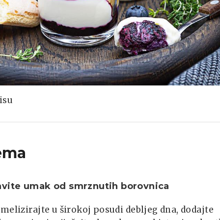
Shutterst
isu
ema
avite umak od smrznutih borovnica
melizirajte u širokoj posudi debljeg dna, dodajte