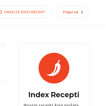
Prijavi se
UNESITE
SVOJ
RECEPT
Index Recepti
Stvarni recepti koje možete