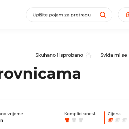
Skuhano i isprobano
Sviđa mi se
orovnicama
no vrijeme
Kompliciranost
Cijena
in