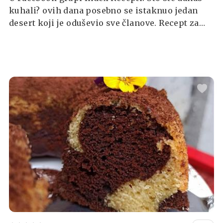
kuhali? ovih dana posebno se istaknuo jedan
desert koji je oduševio sve članove. Recept za
tiramisu podijelila je čitateljica Lidija Vulić-
Ćurić, a njezina objava ubrzo je prikupila niz
oduševljenih reakcija i komentara.