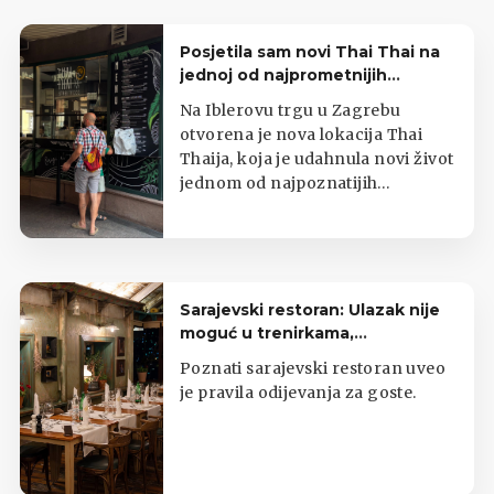
Posjetila sam novi Thai Thai na
jednoj od najprometnijih
zagrebačkih lokacija
Na Iblerovu trgu u Zagrebu
otvorena je nova lokacija Thai
Thaija, koja je udahnula novi život
jednom od najpoznatijih
zagrebačkih kioska s tajlandskom
hranom.
Sarajevski restoran: Ulazak nije
moguć u trenirkama,
potkošuljama i japankama
Poznati sarajevski restoran uveo
je pravila odijevanja za goste.