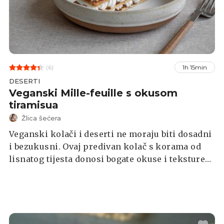
(6)
1h 15min
DESERTI
Veganski Mille-feuille s okusom
tiramisua
Žlica šećera
Veganski kolači i deserti ne moraju biti dosadni
i bezukusni. Ovaj predivan kolač s korama od
lisnatog tijesta donosi bogate okuse i teksture
koje će zadovoljiti i one najzahtjevnije
sladokusce.