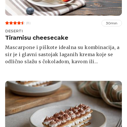
(8)
30min
DESERTI
Tiramisu cheesecake
Mascarpone i piškote idealna su kombinacija, a
sir je i glavni sastojak laganih krema koje se
odlično slažu s čokoladom, kavom ili
sezonskim voćem. Dodatni bonus je što ne
morate paliti pećnicu kako bi se zasladili!