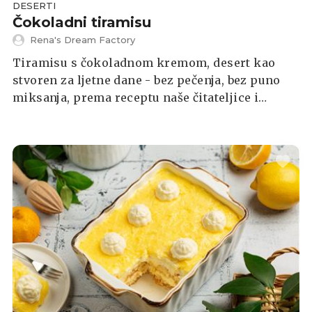
DESERTI
Čokoladni tiramisu
Rena's Dream Factory
Tiramisu s čokoladnom kremom, desert kao
stvoren za ljetne dane - bez pečenja, bez puno
miksanja, prema receptu naše čitateljice i
njezinog profila Rena's Dream Factory s
Facebook grupe Index Recepti: Što ste danas
kuhali?