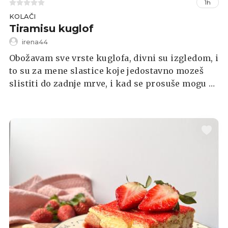
1h
KOLAČI
Tiramisu kuglof
irena44
Obožavam sve vrste kuglofa, divni su izgledom, i
to su za mene slastice koje jedostavno mozeš
slistiti do zadnje mrve, i kad se prosuše mogu se
konzumirati tako prosušeni uz dobru šalicu čaja
ili toplog mlijeka.