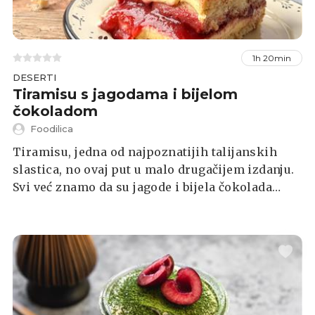
1h 20min
DESERTI
Tiramisu s jagodama i bijelom
čokoladom
Foodilica
Tiramisu, jedna od najpoznatijih talijanskih
slastica, no ovaj put u malo drugačijem izdanju.
Svi već znamo da su jagode i bijela čokolada
dobitna kombinacija pa su ovaj klasik učinila
još boljim.