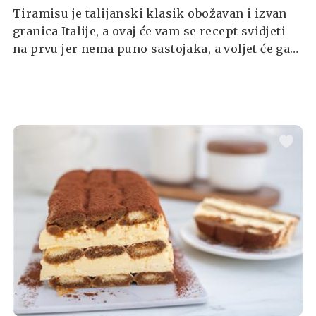
Tiramisu je talijanski klasik obožavan i izvan
granica Italije, a ovaj će vam se recept svidjeti
na prvu jer nema puno sastojaka, a voljet će ga
naročito oni koji ne vole sirova jaja u desertima.