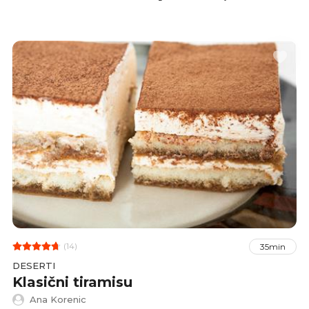
prvi griz, a na kraju ih pospite kakaom i
uživajte u malim tiramisu zalogajima.
(14)
35min
DESERTI
Klasični tiramisu
Ana Korenic