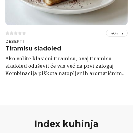
40min
DESERTI
Tiramisu sladoled
Ako volite klasični tiramisu, ovaj tiramisu
sladoled oduševit će vas već na prvi zalogaj.
Kombinacija piškota natopljenih aromatičnim
espressom i prozračne mascarpone kreme
pretvara se u ledenu poslasticu bogatog okusa
koja je savršena za ljetne dane. Najbolji rezultat
dobit ćete ako sladoled pripremite dan ranije
kako bi se potpuno stisnuo u zamrzivaču.
Index kuhinja