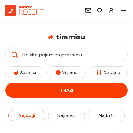
#
tiramisu
Sastojci
Vrijeme
Detaljno
TRAŽI
Najbolji
Najnoviji
Najbrži