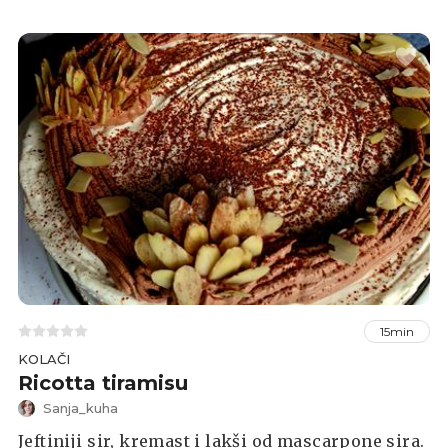
15min
KOLAČI
Ricotta tiramisu
Sanja_kuha
Jeftiniji sir, kremast i lakši od mascarpone sira.