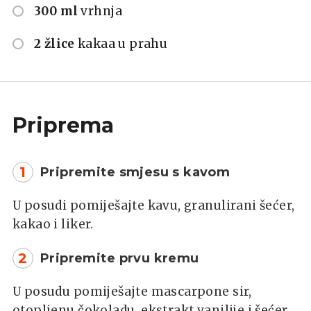
300 ml
vrhnja
2 žlice
kakaa u prahu
Priprema
1
Pripremite smjesu s kavom
U posudi pomiješajte kavu, granulirani šećer,
kakao i liker.
2
Pripremite prvu kremu
U posudu pomiješajte mascarpone sir,
otopljenu čokoladu, ekstrakt vanilije i šećer