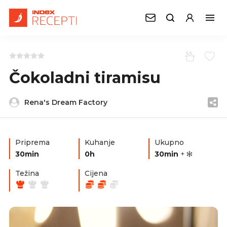
Čokoladni tiramisu
Rena's Dream Factory
Priprema
Kuhanje
Ukupno
30min
0h
30min
+
Težina
Cijena