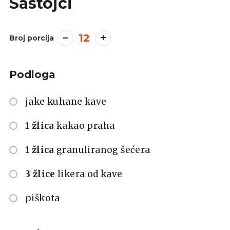
Sastojci
12
Broj porcija
Podloga
jake kuhane kave
1 žlica
kakao praha
1 žlica
granuliranog šećera
3 žlice
likera od kave
piškota