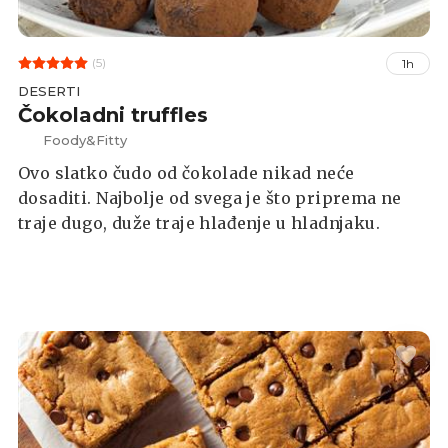
(5)
1h
DESERTI
Čokoladni truffles
Foody&Fitty
Ovo slatko čudo od čokolade nikad neće
dosaditi. Najbolje od svega je što priprema ne
traje dugo, duže traje hlađenje u hladnjaku.