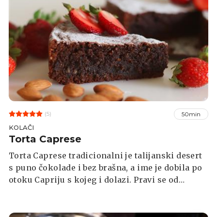
(5)
50min
KOLAČI
Torta Caprese
Torta Caprese tradicionalni je talijanski desert
s puno čokolade i bez brašna, a ime je dobila po
otoku Capriju s kojeg i dolazi. Pravi se od
mljevenih badema i san je za svakog ljubitelja
čokolade, a možete ju poslužiti s omiljenim
voćem ili kuglicom sladoleda.