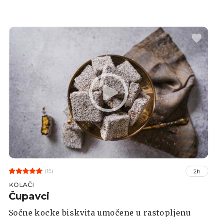
marelice i preliven čokoladnom glazurom.
Servirajte je uz tučeno vrhnje.
(15)
2h
KOLAČI
Čupavci
Sočne kocke biskvita umočene u rastopljenu