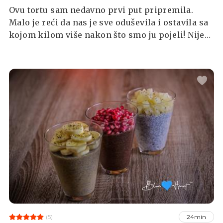
Ovu tortu sam nedavno prvi put pripremila.
Malo je reći da nas je sve oduševila i ostavila sa
kojom kilom više nakon što smo ju pojeli! Nije
komplicirana za napraviti, a okusi su zaista
odlični. Čak nam je mrvicu bolja od originalne
čokoladice. 😃
(5)
24min