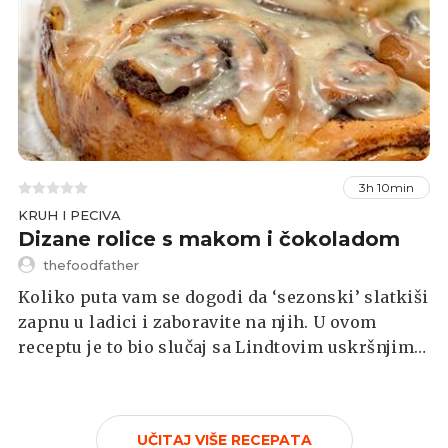
3h 10min
KRUH I PECIVA
Dizane rolice s makom i čokoladom
thefoodfather
Koliko puta vam se dogodi da ‘sezonski’ slatkiši
zapnu u ladici i zaboravite na njih. U ovom
receptu je to bio slučaj sa Lindtovim uskršnjim
zekom, isto može biti s čokoladnim Djedom
Mrazom.
UČITAJ VIŠE RECEPATA