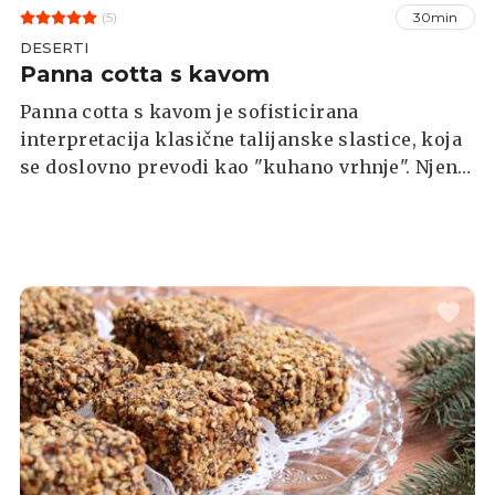
(5)
30min
DESERTI
Panna cotta s kavom
Panna cotta s kavom je sofisticirana
interpretacija klasične talijanske slastice, koja
se doslovno prevodi kao "kuhano vrhnje". Njena
svilenkasta tekstura, koja podsjeća na puding,
harmonično se spaja s intenzivnim okusom
kave, pružajući neodoljivu dozu kofeina u
slatkom obliku.