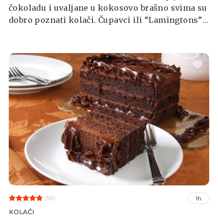
čokoladu i uvaljane u kokosovo brašno svima su
dobro poznati kolači. Čupavci ili “Lamingtons”
australski su nacionalni desert, a ime su dobili
prema istoimenom lordu koji je bio guverner
Queesslanda.
(10)
1h
KOLAČI