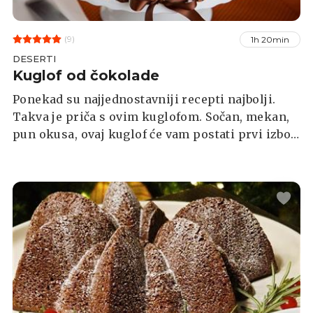
(9)
1h 20min
DESERTI
Kuglof od čokolade
Ponekad su najjednostavniji recepti najbolji.
Takva je priča s ovim kuglofom. Sočan, mekan,
pun okusa, ovaj kuglof će vam postati prvi izbor
za pripremiti kad vam dođu gosti.