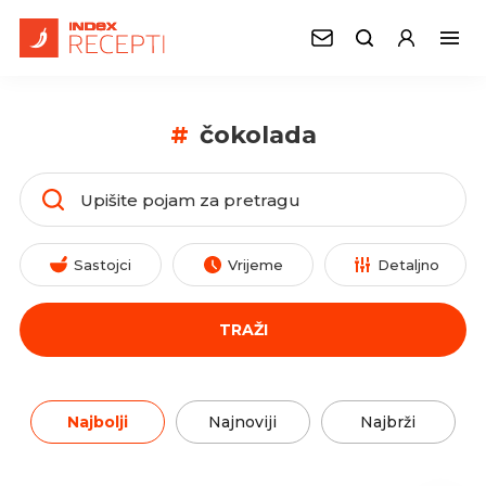
#
čokolada
Sastojci
Vrijeme
Detaljno
TRAŽI
Najbolji
Najnoviji
Najbrži