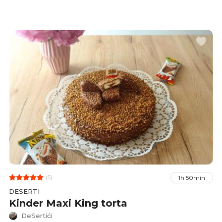
(5)
1h 50min
DESERTI
Kinder Maxi King torta
DeSertići