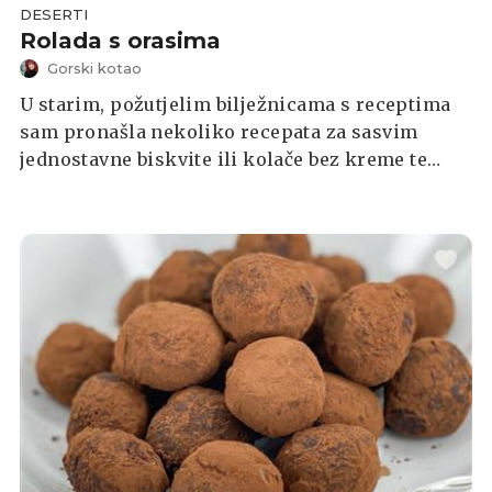
DESERTI
Rolada s orasima
Gorski kotao
U starim, požutjelim bilježnicama s receptima
sam pronašla nekoliko recepata za sasvim
jednostavne biskvite ili kolače bez kreme te
recepte za kreme uz koje je domaćica stavila
napomenu kako su dobre za torte ili rolade.
Upravo jedan takav biskvit i jednu takvu kremu
sam spojila u ovoj slastici. Recepti se nalaze u
dvije bilježnice i u originalu se zovu “Rolad sa
orasima” i “Dobra fila od čokolade za torte i
rolade”.