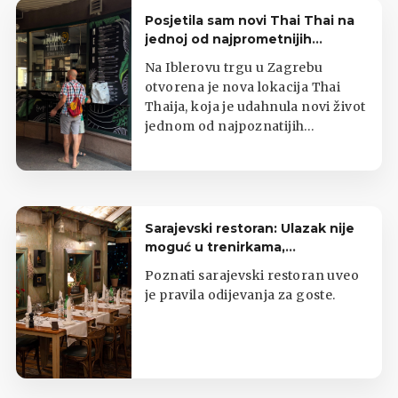
Posjetila sam novi Thai Thai na
jednoj od najprometnijih
zagrebačkih lokacija
Na Iblerovu trgu u Zagrebu
otvorena je nova lokacija Thai
Thaija, koja je udahnula novi život
jednom od najpoznatijih
zagrebačkih kioska s tajlandskom
hranom.
Sarajevski restoran: Ulazak nije
moguć u trenirkama,
potkošuljama i japankama
Poznati sarajevski restoran uveo
je pravila odijevanja za goste.