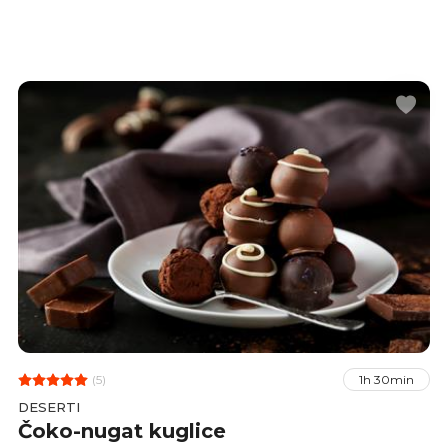
(5)
1h 30min
DESERTI
Čoko-nugat kuglice