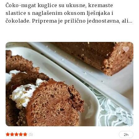
Čoko-nugat kuglice su ukusne, kremaste
slastice s naglašenim okusom lješnjaka i
čokolade. Priprema je prilično jednostavna, ali
kuglice se moraju konzumirati hladne iz
hladnjaka.
(5)
2h