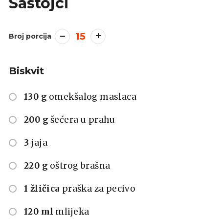
Sastojci
15
Broj porcija
Biskvit
130 g
omekšalog maslaca
200 g
šećera u prahu
3
jaja
220 g
oštrog brašna
1 žličica
praška za pecivo
120 ml
mlijeka