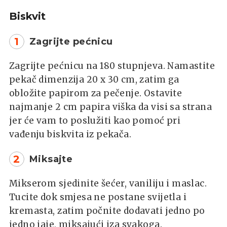
Biskvit
1
Zagrijte pećnicu
Zagrijte pećnicu na 180 stupnjeva. Namastite
pekač dimenzija 20 x 30 cm, zatim ga
obložite papirom za pečenje. Ostavite
najmanje 2 cm papira viška da visi sa strana
jer će vam to poslužiti kao pomoć pri
vađenju biskvita iz pekača.
2
Miksajte
Mikserom sjedinite šećer, vaniliju i maslac.
Tucite dok smjesa ne postane svijetla i
kremasta, zatim počnite dodavati jedno po
jedno jaje, miksajući iza svakoga.