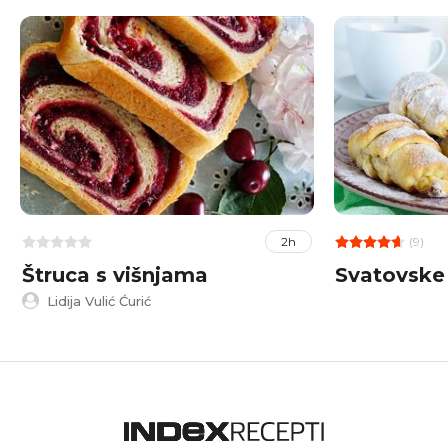
(9)
2h
Štruca s višnjama
Svatovske 
Lidija Vulić Ćurić