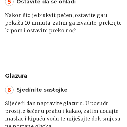
5
Ostavite da se ohladi
Nakon što je biskvit pečen, ostavite ga u
pekaču 10 minuta, zatim ga izvadite, prekrijte
krpom i ostavite preko noći.
Glazura
6
Sjedinite sastojke
Sljedeći dan napravite glazuru. U posudu
prosijte šećer u prahu i kakao, zatim dodajte
maslac i kipuću vodu te miješajte dok smjesa
ne postane glatka.