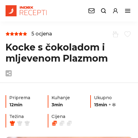
5 ocjena
Kocke s čokoladom i
mljevenom Plazmom
Priprema
Kuhanje
Ukupno
12min
3min
15min
+
Težina
Cijena