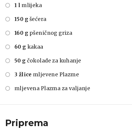
1 l
mlijeka
150 g
šećera
160 g
pšeničnog griza
60 g
kakaa
50 g
čokolade za kuhanje
3 žlice
mljevene Plazme
mljevena Plazma za valjanje
Priprema