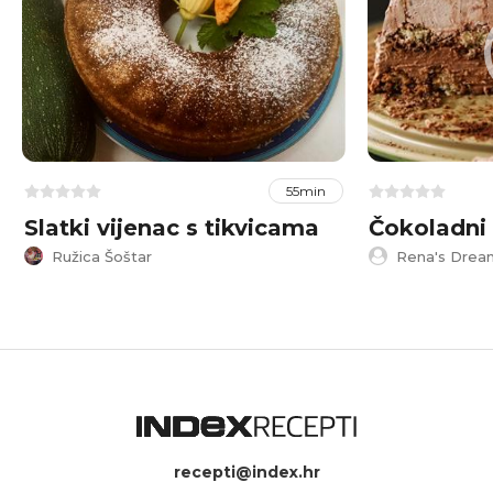
55min
Slatki vijenac s tikvicama
Čokoladni 
Ružica Šoštar
Rena's Drea
recepti@index.hr