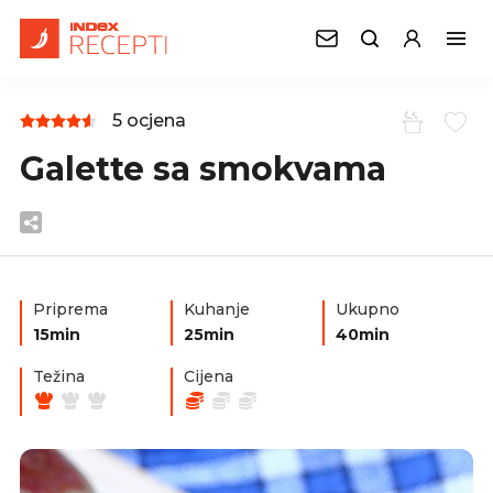
5 ocjena
Galette sa smokvama
Priprema
Kuhanje
Ukupno
15min
25min
40min
Težina
Cijena