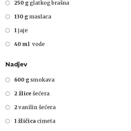
250 g
glatkog brašna
130 g
maslaca
1
jaje
40 ml
vode
Nadjev
600 g
smokava
2 žlice
šećera
2
vanilin šećera
1 žličica
cimeta