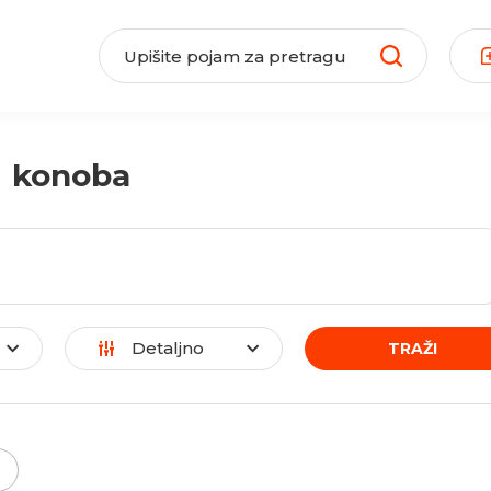
#
konoba
Detaljno
TRAŽI