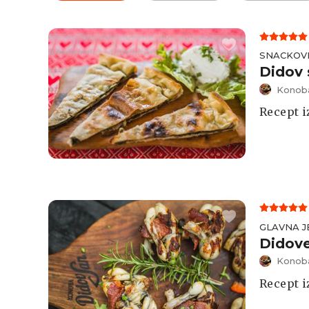
SNACKOV
Didov 
Konoba
Recept i
GLAVNA J
Didove
Konoba
Recept i