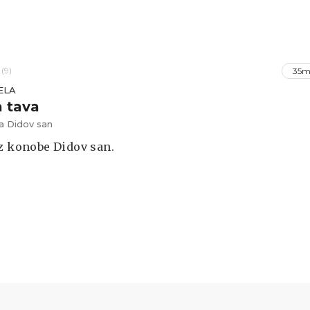
(9)
35m
ELA
 tava
 Didov san
z konobe Didov san.