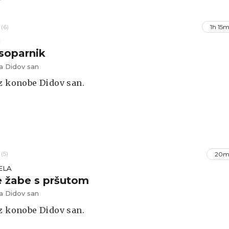
(6)
1h 15m
I
soparnik
 Didov san
z konobe Didov san.
(5)
20m
ELA
 žabe s pršutom
 Didov san
z konobe Didov san.