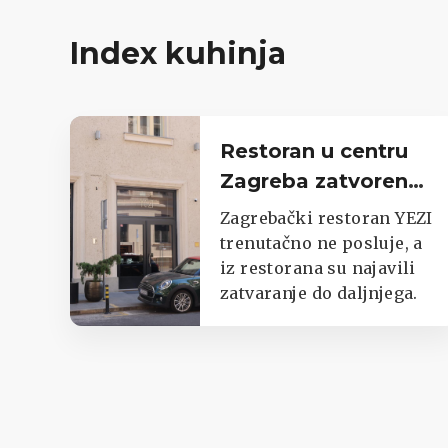
Index kuhinja
Restoran u centru
Zagreba zatvoren
do daljnjega,
Zagrebački restoran YEZI
oglasili se iz lokala
trenutačno ne posluje, a
iz restorana su najavili
zatvaranje do daljnjega.