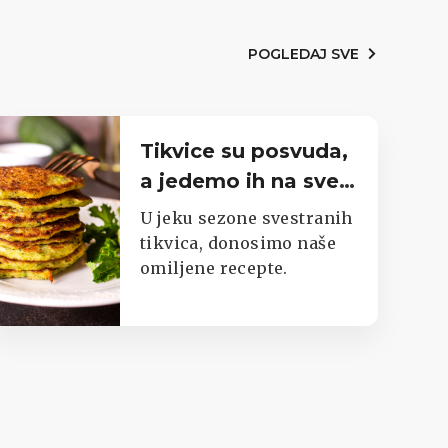
POGLEDAJ SVE
Tikvice su posvuda,
a jedemo ih na sve
moguće načine.
U jeku sezone svestranih
Imamo top listu
tikvica, donosimo naše
omiljene recepte.