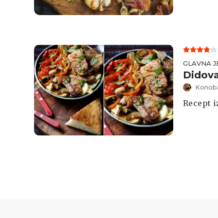
GLAVNA J
Didova
Konoba
Recept i