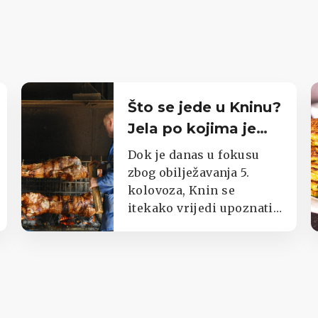
Što se jede u Kninu?
Jela po kojima je
poznat cijeli kraj
Dok je danas u fokusu
zbog obilježavanja 5.
kolovoza, Knin se
itekako vrijedi upoznati i
kroz okuse njegova kraja.