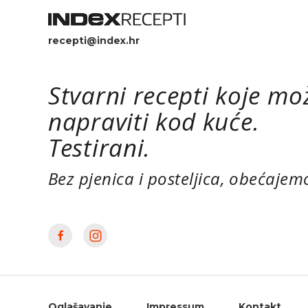
recepti@index.hr
Stvarni recepti koje mo
napraviti kod kuće.
Testirani.
Bez pjenica i posteljica, obećajem
Oglašavanje
Impressum
Kontakt