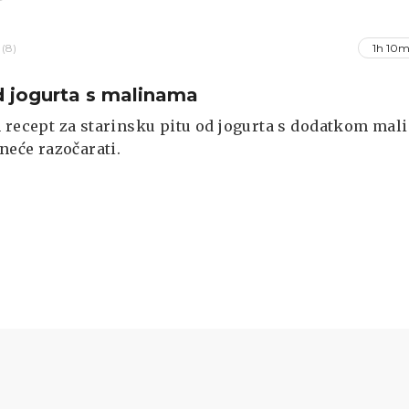
(8)
1h 10m
d jogurta s malinama
 recept za starinsku pitu od jogurta s dodatkom mali
 neće razočarati.