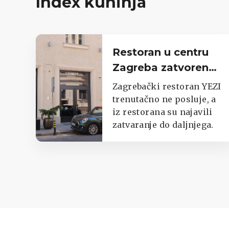
Index kuhinja
Restoran u centru
Zagreba zatvoren
do daljnjega,
Zagrebački restoran YEZI
oglasili se iz lokala
trenutačno ne posluje, a
iz restorana su najavili
zatvaranje do daljnjega.