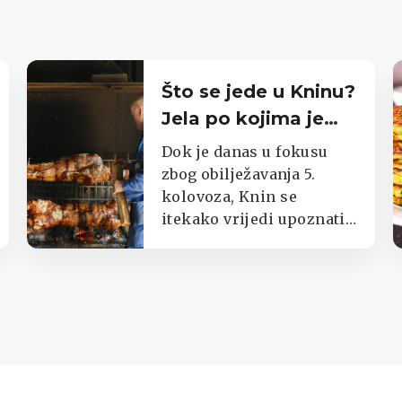
Što se jede u Kninu?
Jela po kojima je
poznat cijeli kraj
Dok je danas u fokusu
zbog obilježavanja 5.
kolovoza, Knin se
itekako vrijedi upoznati i
kroz okuse njegova kraja.