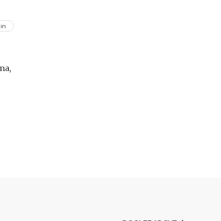
in
na,