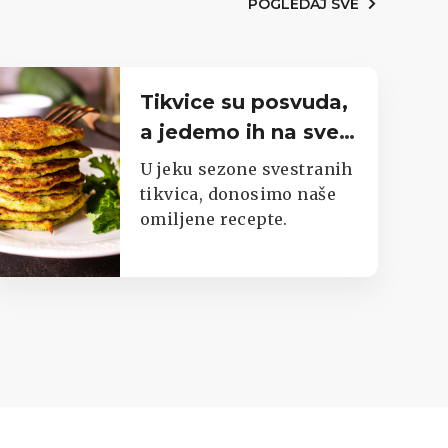
POGLEDAJ SVE
Tikvice su posvuda,
a jedemo ih na sve
moguće načine.
U jeku sezone svestranih
Imamo top listu
tikvica, donosimo naše
omiljene recepte.