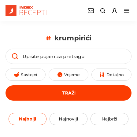
#
krumpirići
Sastojci
Vrijeme
Detaljno
TRAŽI
Najbolji
Najnoviji
Najbrži