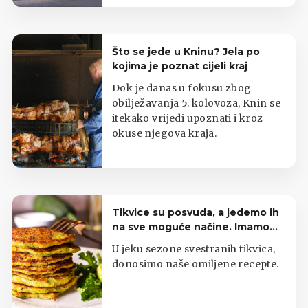
Što se jede u Kninu? Jela po
kojima je poznat cijeli kraj
Dok je danas u fokusu zbog
obilježavanja 5. kolovoza, Knin se
itekako vrijedi upoznati i kroz
okuse njegova kraja.
Tikvice su posvuda, a jedemo ih
na sve moguće načine. Imamo
top listu
U jeku sezone svestranih tikvica,
donosimo naše omiljene recepte.