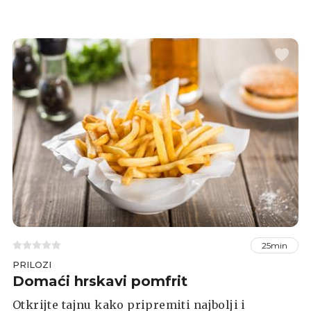
bakalara, pripremite pivsko tijesto, ispržite i
poslužite uz par kriški limuna i omiljeni umak.
25min
PRILOZI
Domaći hrskavi pomfrit
Otkrijte tajnu kako pripremiti najbolji i