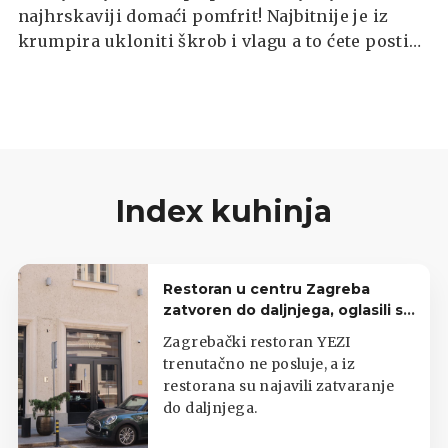
najhrskaviji domaći pomfrit! Najbitnije je iz
krumpira ukloniti škrob i vlagu a to ćete postići
duplim prženjem.
Index kuhinja
Restoran u centru Zagreba
zatvoren do daljnjega, oglasili se
iz lokala
Zagrebački restoran YEZI
trenutačno ne posluje, a iz
restorana su najavili zatvaranje
do daljnjega.