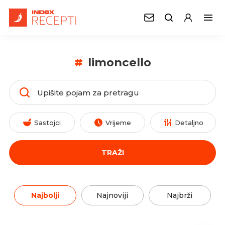
#
limoncello
Sastojci
Vrijeme
Detaljno
TRAŽI
Najbolji
Najnoviji
Najbrži