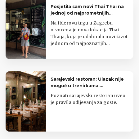
Posjetila sam novi Thai Thai na
jednoj od najprometnijih
zagrebačkih lokacija
Na Iblerovu trgu u Zagrebu
otvorena je nova lokacija Thai
Thaija, koja je udahnula novi život
jednom od najpoznatijih
zagrebačkih kioska s tajlandskom
hranom.
Sarajevski restoran: Ulazak nije
moguć u trenirkama,
potkošuljama i japankama
Poznati sarajevski restoran uveo
je pravila odijevanja za goste.