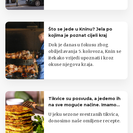
Što se jede u Kninu? Jela po
kojima je poznat cijeli kraj
Dok je danas u fokusu zbog
obilježavanja 5. kolovoza, Knin se
itekako vrijedi upoznati i kroz
okuse njegova kraja.
Tikvice su posvuda, a jedemo ih
na sve moguće načine. Imamo
top listu
U jeku sezone svestranih tikvica,
donosimo naše omiljene recepte.