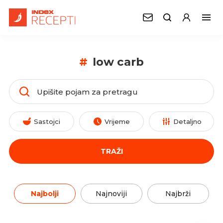
#
low carb
Sastojci
Vrijeme
Detaljno
TRAŽI
Najbolji
Najnoviji
Najbrži