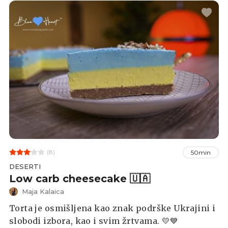
(8)
50min
DESERTI
Low carb cheesecake 🇺🇦
Maja Kalaica
Torta je osmišljena kao znak podrške Ukrajini i
slobodi izbora, kao i svim žrtvama. 💛💙