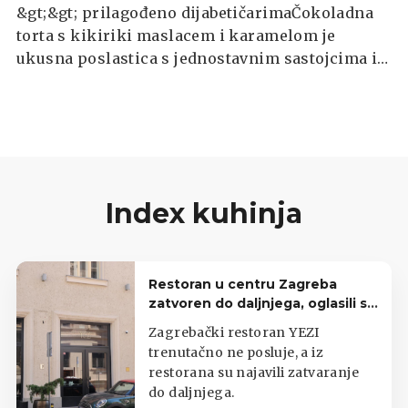
&gt;&gt; prilagođeno dijabetičarimaČokoladna
torta s kikiriki maslacem i karamelom je
ukusna poslastica s jednostavnim sastojcima i
neodoljivim okusom. Ovaj kolač se sastoji od
mekog čokoladnog biskvita koji je preliven
karamelom i posut svježim kikirikijem, a preko
toga se stavlja krema od mliječne čokolade. Na
kraju se torta prelijeva tučenim ganacheom za
još bogatiji okus.
Index kuhinja
Restoran u centru Zagreba
zatvoren do daljnjega, oglasili se
iz lokala
Zagrebački restoran YEZI
trenutačno ne posluje, a iz
restorana su najavili zatvaranje
do daljnjega.