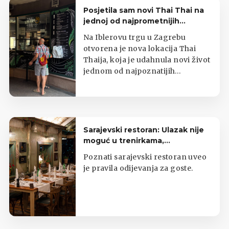
Posjetila sam novi Thai Thai na
jednoj od najprometnijih
zagrebačkih lokacija
Na Iblerovu trgu u Zagrebu
otvorena je nova lokacija Thai
Thaija, koja je udahnula novi život
jednom od najpoznatijih
zagrebačkih kioska s tajlandskom
hranom.
Sarajevski restoran: Ulazak nije
moguć u trenirkama,
potkošuljama i japankama
Poznati sarajevski restoran uveo
je pravila odijevanja za goste.