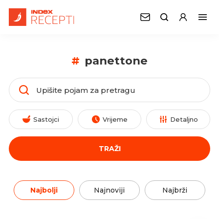
#
panettone
Sastojci
Vrijeme
Detaljno
TRAŽI
Najbolji
Najnoviji
Najbrži