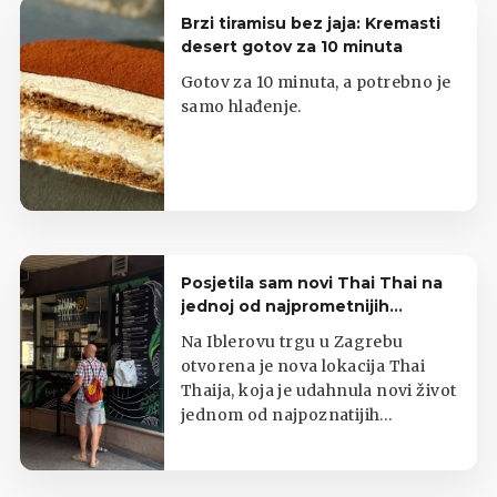
Brzi tiramisu bez jaja: Kremasti
desert gotov za 10 minuta
Gotov za 10 minuta, a potrebno je
samo hlađenje.
Posjetila sam novi Thai Thai na
jednoj od najprometnijih
zagrebačkih lokacija
Na Iblerovu trgu u Zagrebu
otvorena je nova lokacija Thai
Thaija, koja je udahnula novi život
jednom od najpoznatijih
zagrebačkih kioska s tajlandskom
hranom.