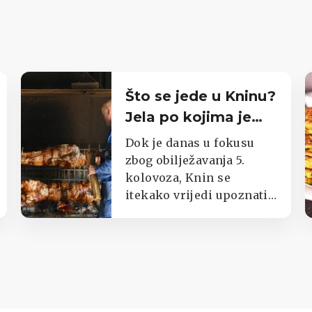
Što se jede u Kninu?
Jela po kojima je
poznat cijeli kraj
Dok je danas u fokusu
zbog obilježavanja 5.
kolovoza, Knin se
itekako vrijedi upoznati i
kroz okuse njegova kraja.