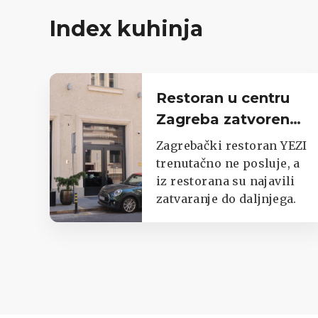
Index kuhinja
Restoran u centru
Zagreba zatvoren
do daljnjega,
Zagrebački restoran YEZI
oglasili se iz lokala
trenutačno ne posluje, a
iz restorana su najavili
zatvaranje do daljnjega.