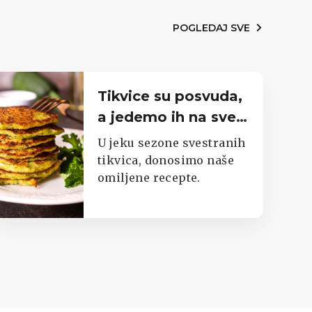
POGLEDAJ SVE
Tikvice su posvuda,
a jedemo ih na sve
moguće načine.
U jeku sezone svestranih
Imamo top listu
tikvica, donosimo naše
omiljene recepte.