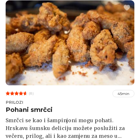
(8)
45min
PRILOZI
Pohani smrčci
Smrčci se kao i šampinjoni mogu pohati.
Hrskavu šumsku deliciju možete poslužiti za
večeru, prilog, ali i kao zamjenu za meso u