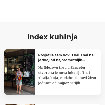
glavnom obroku.
Index kuhinja
Posjetila sam novi Thai Thai na
jednoj od najprometnijih
zagrebačkih lokacija
Na Iblerovu trgu u Zagrebu
otvorena je nova lokacija Thai
Thaija, koja je udahnula novi život
jednom od najpoznatijih
zagrebačkih kioska s tajlandskom
hranom.