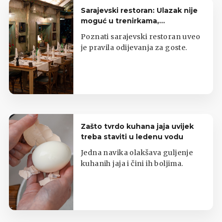
Sarajevski restoran: Ulazak nije
moguć u trenirkama,
potkošuljama i japankama
Poznati sarajevski restoran uveo
je pravila odijevanja za goste.
Zašto tvrdo kuhana jaja uvijek
treba staviti u ledenu vodu
Jedna navika olakšava guljenje
kuhanih jaja i čini ih boljima.