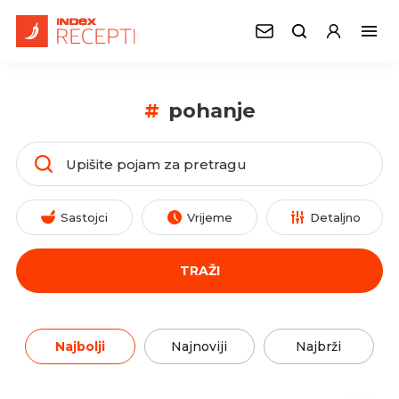
#
pohanje
Sastojci
Vrijeme
Detaljno
TRAŽI
Najbolji
Najnoviji
Najbrži