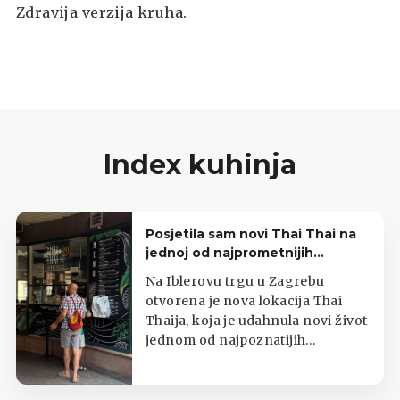
Zdravija verzija kruha.
Index kuhinja
Posjetila sam novi Thai Thai na
jednoj od najprometnijih
zagrebačkih lokacija
Na Iblerovu trgu u Zagrebu
otvorena je nova lokacija Thai
Thaija, koja je udahnula novi život
jednom od najpoznatijih
zagrebačkih kioska s tajlandskom
hranom.