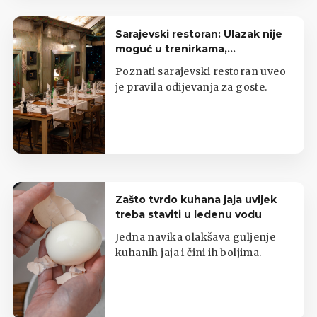
Sarajevski restoran: Ulazak nije
moguć u trenirkama,
potkošuljama i japankama
Poznati sarajevski restoran uveo
je pravila odijevanja za goste.
Zašto tvrdo kuhana jaja uvijek
treba staviti u ledenu vodu
Jedna navika olakšava guljenje
kuhanih jaja i čini ih boljima.