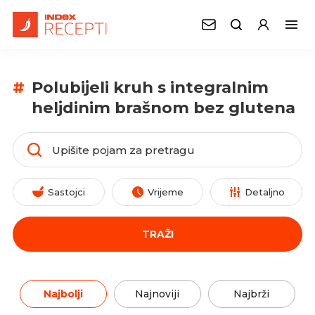
#
Polubijeli kruh s integralnim
heljdinim brašnom bez glutena
Sastojci
Vrijeme
Detaljno
TRAŽI
Najbolji
Najnoviji
Najbrži