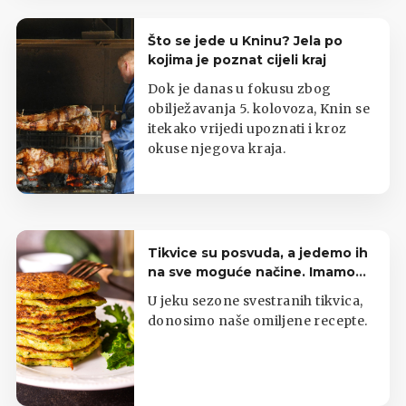
Što se jede u Kninu? Jela po
kojima je poznat cijeli kraj
Dok je danas u fokusu zbog
obilježavanja 5. kolovoza, Knin se
itekako vrijedi upoznati i kroz
okuse njegova kraja.
Tikvice su posvuda, a jedemo ih
na sve moguće načine. Imamo
top listu
U jeku sezone svestranih tikvica,
donosimo naše omiljene recepte.