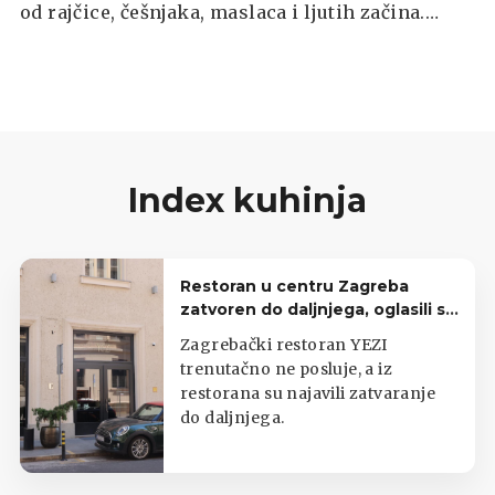
od rajčice, češnjaka, maslaca i ljutih začina.
Rezultat je aromatično, blago pikantno jelo koje
se tradicionalno poslužuje uz hrskavi kruh za
umakanje u ukusni umak.
Index kuhinja
Restoran u centru Zagreba
zatvoren do daljnjega, oglasili se
iz lokala
Zagrebački restoran YEZI
trenutačno ne posluje, a iz
restorana su najavili zatvaranje
do daljnjega.