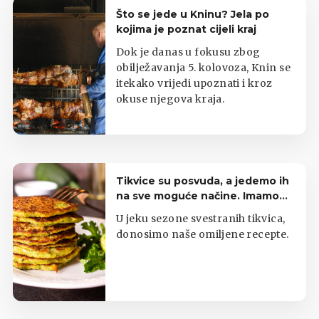
Što se jede u Kninu? Jela po
kojima je poznat cijeli kraj
Dok je danas u fokusu zbog
obilježavanja 5. kolovoza, Knin se
itekako vrijedi upoznati i kroz
okuse njegova kraja.
Tikvice su posvuda, a jedemo ih
na sve moguće načine. Imamo
top listu
U jeku sezone svestranih tikvica,
donosimo naše omiljene recepte.