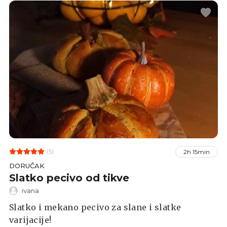
(5)
2h 15min
DORUČAK
Slatko pecivo od tikve
ivana
Slatko i mekano pecivo za slane i slatke
varijacije!