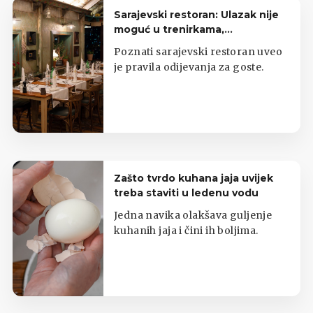
Sarajevski restoran: Ulazak nije
moguć u trenirkama,
potkošuljama i japankama
Poznati sarajevski restoran uveo
je pravila odijevanja za goste.
Zašto tvrdo kuhana jaja uvijek
treba staviti u ledenu vodu
Jedna navika olakšava guljenje
kuhanih jaja i čini ih boljima.