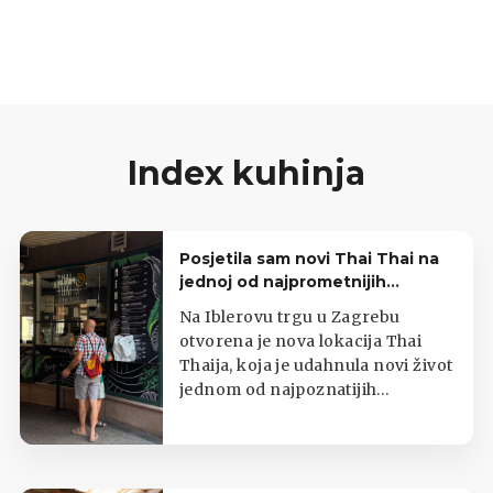
okus gotovo uopće ne osjeti. U kombinaciji s
laganim rozim premazom od krem sira i
hrskavim pistacijama, dobit ćete elegantan
desert.
Index kuhinja
Posjetila sam novi Thai Thai na
jednoj od najprometnijih
zagrebačkih lokacija
Na Iblerovu trgu u Zagrebu
otvorena je nova lokacija Thai
Thaija, koja je udahnula novi život
jednom od najpoznatijih
zagrebačkih kioska s tajlandskom
hranom.