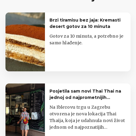
Brzi tiramisu bez jaja: Kremasti
desert gotov za 10 minuta
Gotov za 10 minuta, a potrebno je
samo hlađenje.
Posjetila sam novi Thai Thai na
jednoj od najprometnijih
zagrebačkih lokacija
Na Iblerovu trgu u Zagrebu
otvorena je nova lokacija Thai
Thaija, koja je udahnula novi život
jednom od najpoznatijih
zagrebačkih kioska s tajlandskom