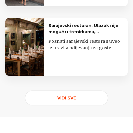
hranom.
Sarajevski restoran: Ulazak nije
moguć u trenirkama,
potkošuljama i japankama
Poznati sarajevski restoran uveo
je pravila odijevanja za goste.
VIDI SVE