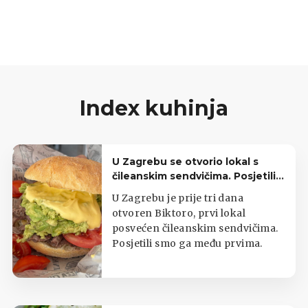
dijelovi, kao što su nogice, uši, rep i glava, se
kuhaju u vodi s povrćem i paprom.Jelo se
poslužuje dobro ohlađeno.
Index kuhinja
U Zagrebu se otvorio lokal s
čileanskim sendvičima. Posjetili
smo ga treći dan rada
U Zagrebu je prije tri dana
otvoren Biktoro, prvi lokal
posvećen čileanskim sendvičima.
Posjetili smo ga među prvima.