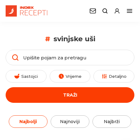
#
svinjske uši
Sastojci
Vrijeme
Detaljno
TRAŽI
Najbolji
Najnoviji
Najbrži