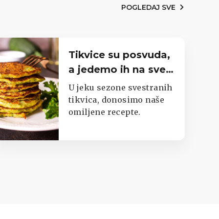
POGLEDAJ SVE
Tikvice su posvuda,
a jedemo ih na sve
moguće načine.
U jeku sezone svestranih
Imamo top listu
tikvica, donosimo naše
omiljene recepte.