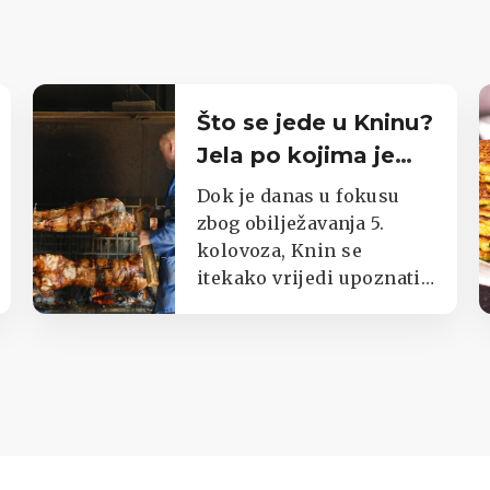
Što se jede u Kninu?
Jela po kojima je
poznat cijeli kraj
Dok je danas u fokusu
zbog obilježavanja 5.
kolovoza, Knin se
itekako vrijedi upoznati i
kroz okuse njegova kraja.