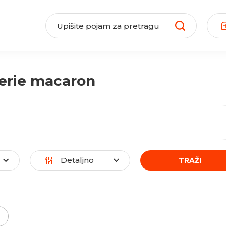
terie macaron
Detaljno
TRAŽI