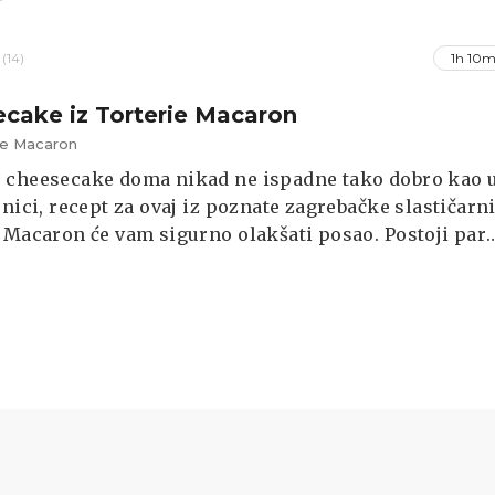
(14)
1h 10m
cake iz Torterie Macaron
ie Macaron
 cheesecake doma nikad ne ispadne tako dobro kao 
rnici, recept za ovaj iz poznate zagrebačke slastičarn
 Macaron će vam sigurno olakšati posao. Postoji par
na koje morate obratiti pažnju pa je najbolje da pročit