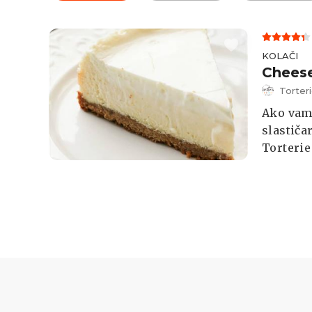
KOLAČI
Cheese
Torter
Ako vam
slastiča
Torterie
detalja 
recept.