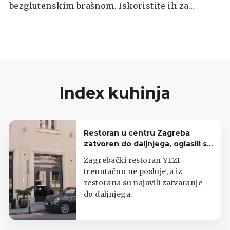
bezglutenskim brašnom. Iskoristite ih za
pripremu tacosa, enchilada, taquitosa ili bilo
kojeg drugog meksičkog jela koje vam padne na
pamet.
Index kuhinja
Restoran u centru Zagreba
zatvoren do daljnjega, oglasili se
iz lokala
Zagrebački restoran YEZI
trenutačno ne posluje, a iz
restorana su najavili zatvaranje
do daljnjega.