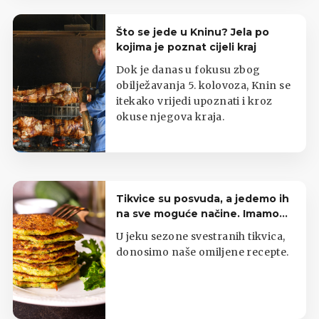
Što se jede u Kninu? Jela po
kojima je poznat cijeli kraj
Dok je danas u fokusu zbog
obilježavanja 5. kolovoza, Knin se
itekako vrijedi upoznati i kroz
okuse njegova kraja.
Tikvice su posvuda, a jedemo ih
na sve moguće načine. Imamo
top listu
U jeku sezone svestranih tikvica,
donosimo naše omiljene recepte.