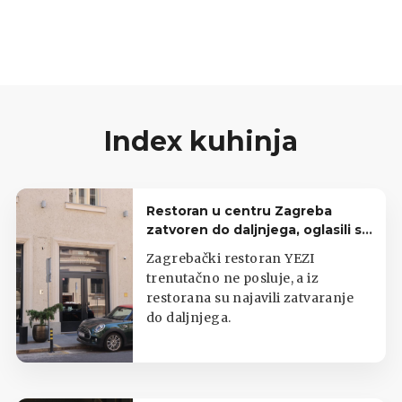
Mekane kore s makom, fini čokoladni fil i sloj
keksa stvaraju odličan spoj okusa kojem je
teško odoljeti.Ovaj kolač idealan je za obiteljska
okupljanja, blagdane ili kada želite pripremiti
nešto posebno za svoje najdraže. Poslužite ga
dobro ohlađenog kako bi svaki sloj došao do
Index kuhinja
punog izražaja. Po ovom receptu radila ga je i
naša čitateljica Snježana Miskrić, a podijelila ga
je u Facebook grupi Index Recepti: Što ste danas
Restoran u centru Zagreba
kuhali?
zatvoren do daljnjega, oglasili se
iz lokala
Zagrebački restoran YEZI
trenutačno ne posluje, a iz
restorana su najavili zatvaranje
do daljnjega.