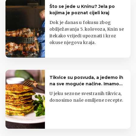
Što se jede u Kninu? Jela po
kojima je poznat cijeli kraj
Dok je danas u fokusu zbog
obilježavanja 5. kolovoza, Knin se
itekako vrijedi upoznati i kroz
okuse njegova kraja.
Tikvice su posvuda, a jedemo ih
na sve moguće načine. Imamo
top listu
U jeku sezone svestranih tikvica,
donosimo naše omiljene recepte.