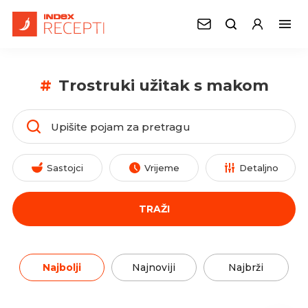
#
Trostruki užitak s makom
Sastojci
Vrijeme
Detaljno
TRAŽI
Najbolji
Najnoviji
Najbrži