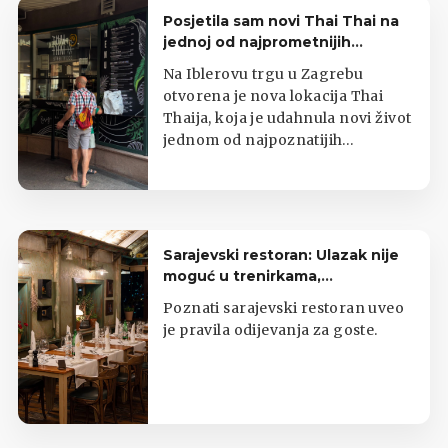
Posjetila sam novi Thai Thai na
jednoj od najprometnijih
zagrebačkih lokacija
Na Iblerovu trgu u Zagrebu
otvorena je nova lokacija Thai
Thaija, koja je udahnula novi život
jednom od najpoznatijih
zagrebačkih kioska s tajlandskom
hranom.
Sarajevski restoran: Ulazak nije
moguć u trenirkama,
potkošuljama i japankama
Poznati sarajevski restoran uveo
je pravila odijevanja za goste.