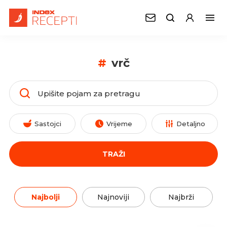
#
vrč
Sastojci
Vrijeme
Detaljno
TRAŽI
Najbolji
Najnoviji
Najbrži