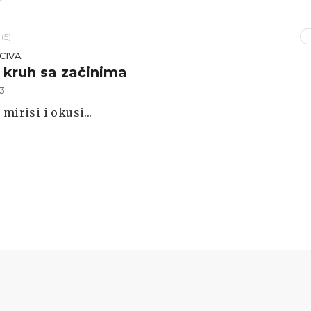
(5)
CIVA
i kruh sa začinima
13
mirisi i okusi...