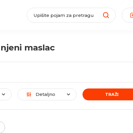
injeni maslac
Detaljno
TRAŽI