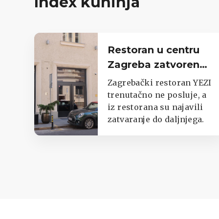
Index kuhinja
Restoran u centru
Zagreba zatvoren
do daljnjega,
Zagrebački restoran YEZI
oglasili se iz lokala
trenutačno ne posluje, a
iz restorana su najavili
zatvaranje do daljnjega.