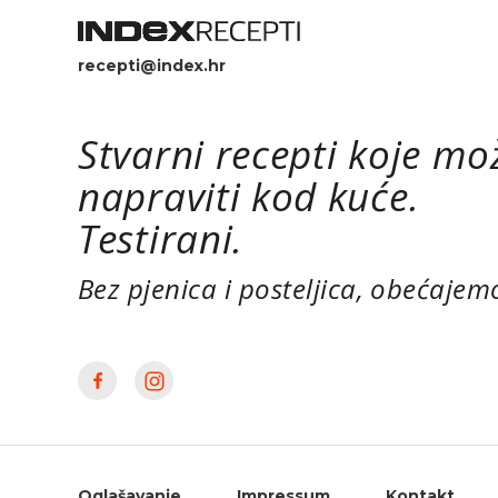
recepti@index.hr
Stvarni recepti koje mo
napraviti kod kuće.
Testirani.
Bez pjenica i posteljica, obećajem
Oglašavanje
Impressum
Kontakt