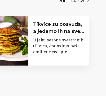
POGLEDAJ SVE
Tikvice su posvuda,
a jedemo ih na sve
moguće načine.
U jeku sezone svestranih
Imamo top listu
tikvica, donosimo naše
omiljene recepte.