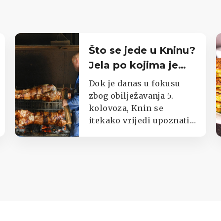
Što se jede u Kninu?
Jela po kojima je
poznat cijeli kraj
Dok je danas u fokusu
zbog obilježavanja 5.
kolovoza, Knin se
itekako vrijedi upoznati i
kroz okuse njegova kraja.