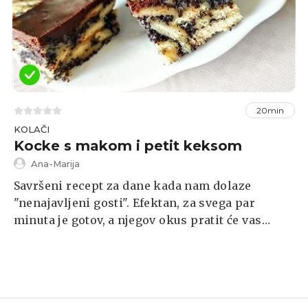
20min
KOLAČI
Kocke s makom i petit keksom
Ana-Marija
Savršeni recept za dane kada nam dolaze
"nenajavljeni gosti". Efektan, za svega par
minuta je gotov, a njegov okus pratit će vas
danima. Malo je potrebno vrijeme da se stisne
ali ni to nije neki problem (ja sam ga načela
nakon samo dva, tri sata od izrade).