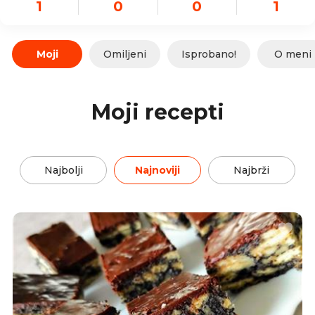
1
0
0
1
Moji
Omiljeni
Isprobano!
O meni
Moji recepti
Najbolji
Najnoviji
Najbrži