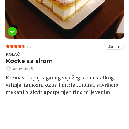
(13)
35min
KOLAČI
Kocke sa sirom
anamaria5
Kremasti spoj laganog svježeg sira i slatkog
vrhnja, famozni okus i miris limuna, savršeno
mekani biskvit upotpunjen fino mljevenim
šećerom.... Sve je to sadržano u najfinijim
kockama sa sirom!