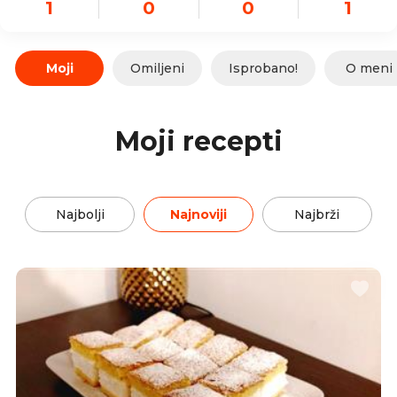
1
0
0
1
Moji
Omiljeni
Isprobano!
O meni
Moji recepti
Najbolji
Najnoviji
Najbrži