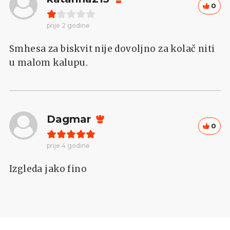
0
prije 2 godine
Smhesa za biskvit nije dovoljno za kolač niti
u malom kalupu.
Dagmar
0
prije 4 godine
Izgleda jako fino