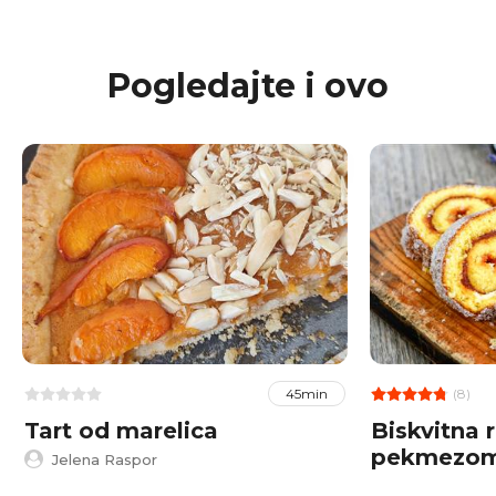
Pogledajte i ovo
(8)
45min
Tart od marelica
Biskvitna 
pekmezom
Jelena Raspor