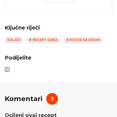
Ključne riječi
KOLAČI
# RECEPT DANA
# KOCKE SA SIROM
Podijelite
Komentari
2
Ocijeni ovaj recept