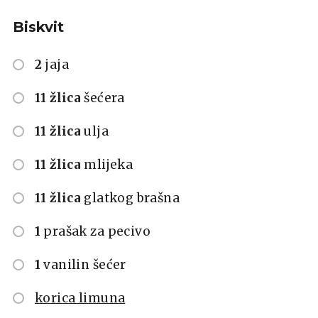
Biskvit
2
jaja
11 žlica
šećera
11 žlica
ulja
11 žlica
mlijeka
11 žlica
glatkog brašna
1
prašak za pecivo
1
vanilin šećer
korica limuna