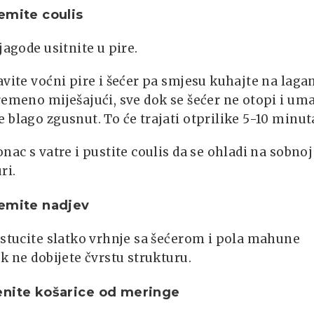
emite coulis
 jagode usitnite u pire.
avite voćni pire i šećer pa smjesu kuhajte na laga
remeno miješajući, sve dok se šećer ne otopi i um
 blago zgusnut. To će trajati otprilike 5-10 minut
onac s vatre i pustite coulis da se ohladi na sobnoj
ri.
emite nadjev
istucite slatko vrhnje sa šećerom i pola mahune
ok ne dobijete čvrstu strukturu.
enite košarice od meringe