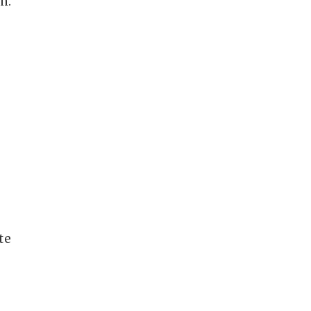
n.
te