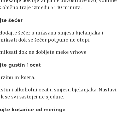
miksanje dok bjelanjci ne udvostruče svoj volume
 obično traje između 5 i 10 minuta.
jte šećer
dodajte šećer u miksanu smjesu bjelanjaka i
miksati dok se šećer potpuno ne otopi.
miksati dok ne dobijete meke vrhove.
te gustin i ocat
brzinu miksera.
stin i alkoholni ocat u smjesu bjelanjaka. Nastavi
k se svi sastojci ne sjedine.
ujte košarice od meringe