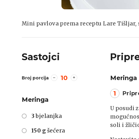
Mini pavlova prema receptu Lare Tišljar, 
Sastojci
Pripr
10
Meringa
Broj porcija
1
Pripr
Meringa
U posudi z
3
bjelanjka
mogućnost
soli i žli
150 g
šećera