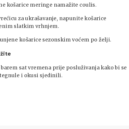
ne košarice meringe namažite coulis.
vrećicu za ukrašavanje, napunite košarice
enim slatkim vrhnjem.
punjene košarice sezonskim voćem po želji.
žite
 barem sat vremena prije posluživanja kako bi se
egnule i okusi sjedinili.