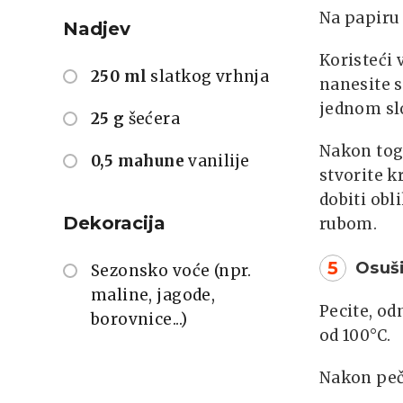
Na papiru 
Nadjev
Koristeći
250 ml
slatkog vrhnja
nanesite 
jednom sl
25 g
šećera
Nakon toga
0,5 mahune
vanilije
stvorite k
dobiti ob
Dekoracija
rubom.
5
Osuši
Sezonsko voće (npr.
maline, jagode,
Pecite, od
borovnice...)
od 100°C.
Nakon peče