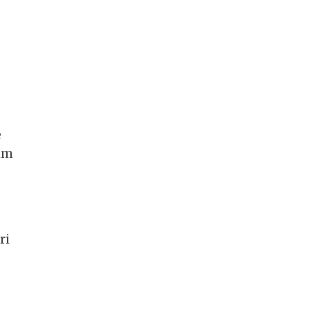
e
nim
ri