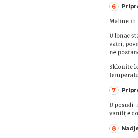
6
Pripr
Maline ili
U lonac st
vatri, pov
ne postane
Sklonite l
temperatu
7
Pripr
U posudi, 
vanilije d
8
Nadj