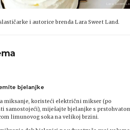
Lara Sweet L
slastičarke i autorice brenda Lara Sweet Land.
ema
emite bjelanjke
a miksanje, koristeći električni mikser (po
i samostojeći), miješajte bjelanjke s prstohvato
čicom limunovog soka na velikoj brzini.