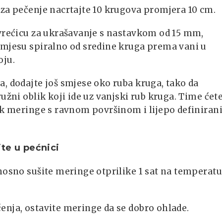
za pečenje nacrtajte 10 krugova promjera 10 cm.
 vrećicu za ukrašavanje s nastavkom od 15 mm,
smjesu spiralno od sredine kruga prema vani u
oju.
, dodajte još smjese oko ruba kruga, tako da
ružni oblik koji ide uz vanjski rub kruga. Time ćet
lik meringe s ravnom površinom i lijepo definira
te u pećnici
nosno sušite meringe otprilike 1 sat na temperatu
nja, ostavite meringe da se dobro ohlade.