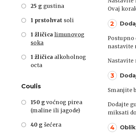
Nastavite 
25 g
gustina
Ovaj korak
1 prstohvat
soli
2
Doda
1 žličica
limunovog
Postupno 
soka
nastavite 
1 žličica
alkoholnog
Nastavite 
octa
3
Dodaj
Coulis
Smanjite 
150 g
voćnog pirea
Dodajte gu
(maline ili jagode)
miksati do
40 g
šećera
4
Oblik