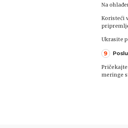
Na ohlađe
Koristeći 
pripremlj
Ukrasite 
9
Poslu
Pričekajte
meringe st